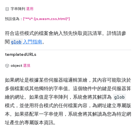
字串陣列
選用
預設值為：
["**\/*.{js,wasm,css,html}"]
符合這些模式的檔案會納入預先快取資訊清單。詳情請參
閱
glob
入門指南
。
templatedURLs
object
選填
如果網址是根據某些伺服器端邏輯算繪，其內容可能取決於
多個檔案或其他獨特的字串值。這個物件中的鍵是伺服器算
繪的網址。如果值是字串陣列，系統會將其解譯為
glob
模式，並使用符合模式的任何檔案內容，為網址建立專屬版
本。如果搭配單一字串使用，系統會將其解讀為您為特定網
址產生的專屬版本資訊。