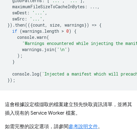
globPatterns
:
[
'...'
,
'...'
],
maximumFileSizeToCacheInBytes
:
...,
swDest
:
'...'
,
swSrc
:
'...'
,
}).
then
(({
count
,
size
,
warnings
})
=
>
{
if
(
warnings
.
length
 > 
0
)
{
console
.
warn
(
'Warnings encountered while injecting the mani
warnings
.
join
(
'\n'
)
);
}
console
.
log
(
`Injected a manifest which will precac
});
這會根據設定檔擷取的檔案建立預先快取資訊清單，並將其
插入現有的 Service Worker 檔案。
如需完整的設定選項，請參閱
參考說明文件
。