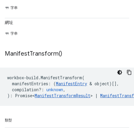
字串
網址
字串
Manifest
Transform(
)
workbox
-
build
.
ManifestTransform
(
manifestEntries
:
(
ManifestEntry
&
object
)[],
compilation?
:
unknown
,
)
:
Promise<
ManifestTransformResult
> 
|
ManifestTrans
類型