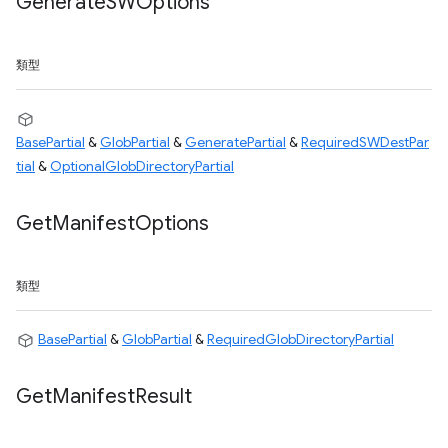
Generate
SWOptions
類型
BasePartial
&
GlobPartial
&
GeneratePartial
&
RequiredSWDestPar
tial
&
OptionalGlobDirectoryPartial
Get
Manifest
Options
類型
BasePartial
&
GlobPartial
&
RequiredGlobDirectoryPartial
Get
Manifest
Result