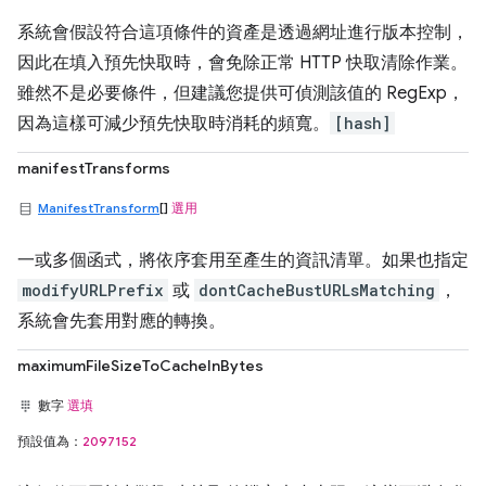
系統會假設符合這項條件的資產是透過網址進行版本控制，
因此在填入預先快取時，會免除正常 HTTP 快取清除作業。
雖然不是必要條件，但建議您提供可偵測該值的 RegExp，
因為這樣可減少預先快取時消耗的頻寬。
[hash]
manifestTransforms
ManifestTransform
[]
選用
一或多個函式，將依序套用至產生的資訊清單。如果也指定
modifyURLPrefix
或
dontCacheBustURLsMatching
，
系統會先套用對應的轉換。
maximumFileSizeToCacheInBytes
數字
選填
預設值為：
2097152