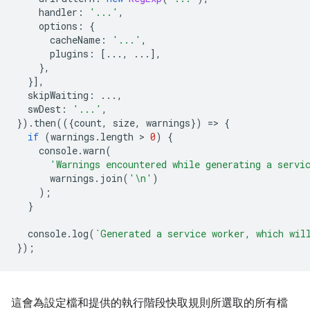
handler
:
'...'
,
options
:
{
cacheName
:
'...'
,
plugins
:
[...,
...],
},
}],
skipWaiting
:
...,
swDest
:
'...'
,
}).
then
(({
count
,
size
,
warnings
})
=
>
{
if
(
warnings
.
length
 > 
0
)
{
console
.
warn
(
'Warnings encountered while generating a servi
warnings
.
join
(
'\n'
)
);
}
console
.
log
(
`Generated a service worker, which wil
});
這會為設定檔和提供的執行階段快取規則所選取的所有檔