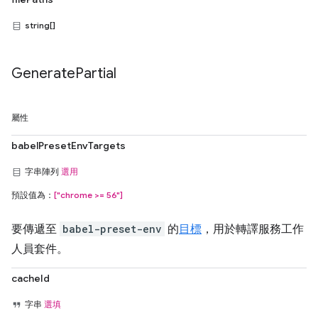
string[]
Generate
Partial
屬性
babelPresetEnvTargets
字串陣列
選用
預設值為：
["chrome >= 56"]
要傳遞至
babel-preset-env
的
目標
，用於轉譯服務工作
人員套件。
cacheId
字串
選填