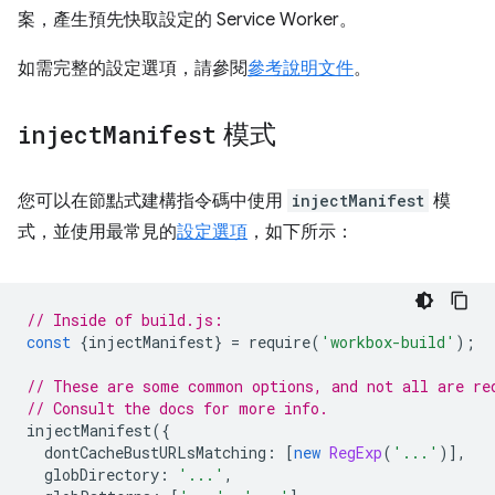
案，產生預先快取設定的 Service Worker。
如需完整的設定選項，請參閱
參考說明文件
。
inject
Manifest
模式
您可以在節點式建構指令碼中使用
injectManifest
模
式，並使用最常見的
設定選項
，如下所示：
// Inside of build.js:
const
{
injectManifest
}
=
require
(
'workbox-build'
);
// These are some common options, and not all are re
// Consult the docs for more info.
injectManifest
({
dontCacheBustURLsMatching
:
[
new
RegExp
(
'...'
)],
globDirectory
:
'...'
,