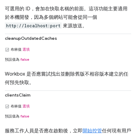
可選用的 ID，會加在快取名稱的前面。這項功能主要適用
於本機開發，因為多個網站可能會從同一個
http://localhost:port
來源放送。
cleanupOutdatedCaches
布林值
選填
預設值為
false
Workbox 是否應嘗試找出並刪除舊版不相容版本建立的任
何預先快取。
clientsClaim
布林值
選填
預設值為
false
服務工作人員是否應在啟動後，立即
開始控管
任何現有用戶