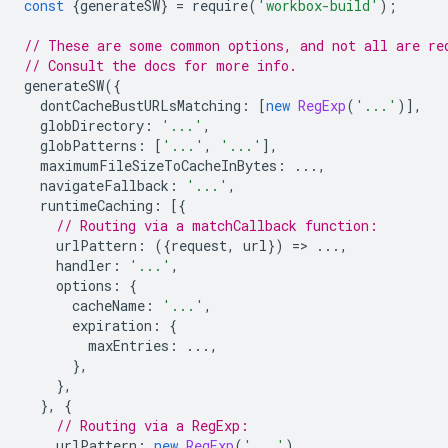
const
{
generateSW
}
=
require
(
'workbox-build'
);
// These are some common options, and not all are re
// Consult the docs for more info.
generateSW
({
dontCacheBustURLsMatching
:
[
new
RegExp
(
'...'
)],
globDirectory
:
'...'
,
globPatterns
:
[
'...'
,
'...'
],
maximumFileSizeToCacheInBytes
:
...,
navigateFallback
:
'...'
,
runtimeCaching
:
[{
// Routing via a matchCallback function:
urlPattern
:
({
request
,
url
})
=
>
...,
handler
:
'...'
,
options
:
{
cacheName
:
'...'
,
expiration
:
{
maxEntries
:
...,
},
},
},
{
// Routing via a RegExp:
urlPattern
:
new
RegExp
(
'...'
),