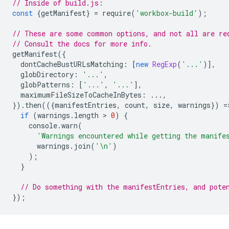
// Inside of build.js:
const
{
getManifest
}
=
require
(
'workbox-build'
);
// These are some common options, and not all are re
// Consult the docs for more info.
getManifest
({
dontCacheBustURLsMatching
:
[
new
RegExp
(
'...'
)],
globDirectory
:
'...'
,
globPatterns
:
[
'...'
,
'...'
],
maximumFileSizeToCacheInBytes
:
...,
}).
then
(({
manifestEntries
,
count
,
size
,
warnings
})
=
if
(
warnings
.
length
 > 
0
)
{
console
.
warn
(
'Warnings encountered while getting the manife
warnings
.
join
(
'\n'
)
);
}
// Do something with the manifestEntries, and pote
});