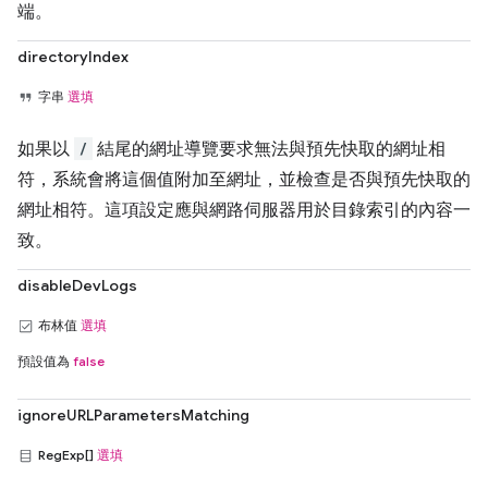
端。
directoryIndex
字串
選填
如果以
/
結尾的網址導覽要求無法與預先快取的網址相
符，系統會將這個值附加至網址，並檢查是否與預先快取的
網址相符。這項設定應與網路伺服器用於目錄索引的內容一
致。
disableDevLogs
布林值
選填
預設值為
false
ignoreURLParametersMatching
RegExp[]
選填