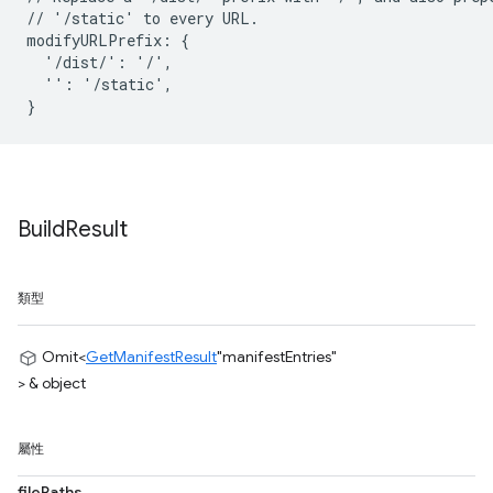
// '/static' to every URL.

modifyURLPrefix: {

  '/dist/': '/',

  '': '/static',

Build
Result
類型
Omit<
GetManifestResult
"manifestEntries"
> & object
屬性
filePaths