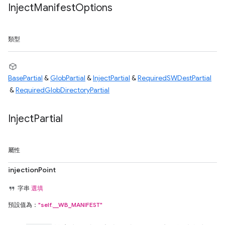
Inject
Manifest
Options
類型
BasePartial
&
GlobPartial
&
InjectPartial
&
RequiredSWDestPartial
&
RequiredGlobDirectoryPartial
Inject
Partial
屬性
injectionPoint
字串
選填
預設值為：
"self.__WB_MANIFEST"