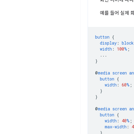
화면 너비에 따라
예를 들어 실제 
button
{
display
:
block
width
:
100
%
;
...
}
@
media
screen
an
button
{
width
:
60
%
;
}
}
@
media
screen
an
button
{
width
:
40
%
;
max-width
:
4
}