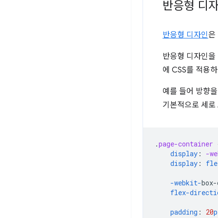
반응형 디자
반응형 디자인
은
반응형 디자인을 
에 CSS를 적용
예를 들어 방향을
기본적으로 세로
.
page-container
display
:
-we
display
:
fle
-webkit-
box-
flex-directi
padding
:
20
p