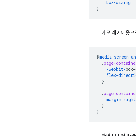
box-sizing
:
}
가로 레이아웃으로 
@
media
screen
an
.
page-containe
-webkit-
box-
flex-directi
}
.
page-containe
margin-right
}
}