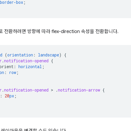
border-box
;
전환하려면 방향에 따라 flex-direction 속성을 전환합니다.
d
(
orientation
:
landscape
)
{
r
.
notification-opened
{
orient
:
horizontal
;
on
:
row
;
r
.
notification-opened
 > 
.
notification-arrow
{
:
20
px
;