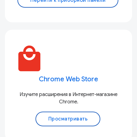
Перейти к приборной панели
local_mall
Chrome Web Store
Изучите расширения в Интернет-магазине
Chrome.
Просматривать