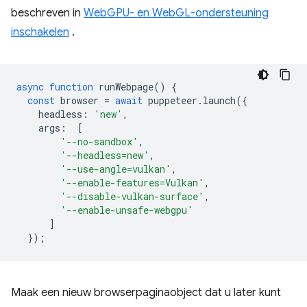
beschreven in
WebGPU- en WebGL-ondersteuning
inschakelen
.
async
function
runWebpage
()
{
const
browser
=
await
puppeteer
.
launch
({
headless
:
'new'
,
args
:
[
'--no-sandbox'
,
'--headless=new'
,
'--use-angle=vulkan'
,
'--enable-features=Vulkan'
,
'--disable-vulkan-surface'
,
'--enable-unsafe-webgpu'
]
});
Maak een nieuw browserpaginaobject dat u later kunt