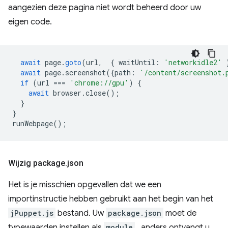
aangezien deze pagina niet wordt beheerd door uw
eigen code.
await
page
.
goto
(
url
,
{
waitUntil
:
'networkidle2'
await
page
.
screenshot
({
path
:
'/content/screenshot.
if
(
url
===
'chrome://gpu'
)
{
await
browser
.
close
();
}
}
runWebpage
();
Wijzig package
.
json
Het is je misschien opgevallen dat we een
importinstructie hebben gebruikt aan het begin van het
jPuppet.js
bestand. Uw
package.json
moet de
typewaarden instellen als
module
, anders ontvangt u