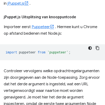
in
jPuppet.js
.
j
Puppet
.
js Uitsplitsing van knooppuntcode
Importeer eerst
Puppeteer
. Hiermee kunt u Chrome
op afstand bedienen met Node.js:
import
puppeteer
from
'puppeteer'
;
Controleer vervolgens welke opdrachtregelargumenten
zijn doorgegeven aan de Node-toepassing. Zorg ervoor
dat het derde argument is ingesteld, wat een URL
vertegenwoordigt waar naartoe moet worden
genavigeerd. Je moet hier het derde argument
inspecteren, omdat de eerste twee argumenten Node