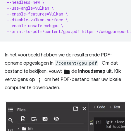
--headless=new \
--use-angle=vulkan \
--enable-features=Vulkan \
--disable-vulkan-surface \
--enable-unsafe-webgpu \
--print-to-pdf=/content/gpu.pdf https://webgpureport
In het voorbeeld hebben we de resulterende PDF-
opname opgeslagen in
/content/gpu.pdf
. Om dat
bestand te bekijken, vouwt
folder
de
inhoudsmap
uit. Klik
vervolgens op
more_vert
om het PDF-bestand naar uw lokale
computer te downloaden.