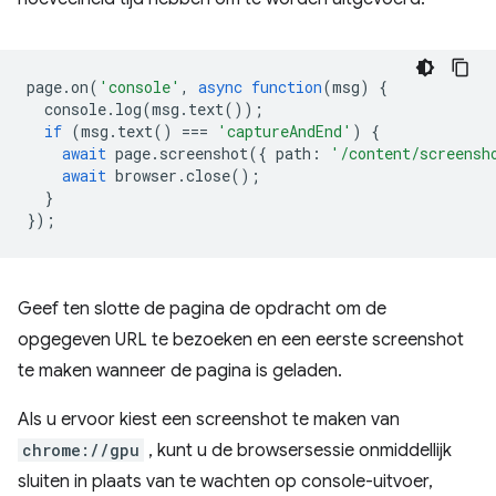
page
.
on
(
'console'
,
async
function
(
msg
)
{
console
.
log
(
msg
.
text
());
if
(
msg
.
text
()
===
'captureAndEnd'
)
{
await
page
.
screenshot
({
path
:
'/content/screensh
await
browser
.
close
();
}
});
Geef ten slotte de pagina de opdracht om de
opgegeven URL te bezoeken en een eerste screenshot
te maken wanneer de pagina is geladen.
Als u ervoor kiest een screenshot te maken van
chrome://gpu
, kunt u de browsersessie onmiddellijk
sluiten in plaats van te wachten op console-uitvoer,