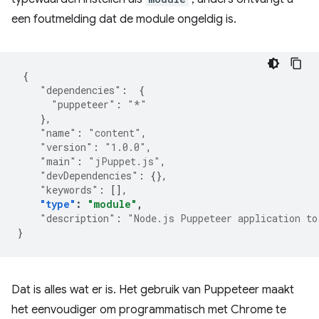
een foutmelding dat de module ongeldig is.
{
"dependencies"
:
{
"puppeteer"
:
"*"
},
"name"
:
"content"
,
"version"
:
"1.0.0"
,
"main"
:
"jPuppet.js"
,
"devDependencies"
:
{},
"keywords"
:
[],
"type"
:
"module"
,
"description"
:
"Node.js Puppeteer application to
}
Dat is alles wat er is. Het gebruik van Puppeteer maakt
het eenvoudiger om programmatisch met Chrome te