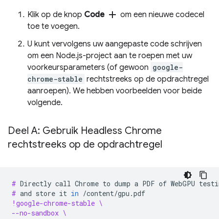
add
Klik op de knop
Code
om een ​​nieuwe codecel
toe te voegen.
U kunt vervolgens uw aangepaste code schrijven
om een ​​Node.js-project aan te roepen met uw
voorkeursparameters (of gewoon
google-
chrome-stable
rechtstreeks op de opdrachtregel
aanroepen). We hebben voorbeelden voor beide
volgende.
Deel A: Gebruik Headless Chrome
rechtstreeks op de opdrachtregel
# 
Directly
call
Chrome
to
dump
a
PDF
of
WebGPU
testi
# 
and
store
it
in
!google-chrome-stable \
--no-sandbox \