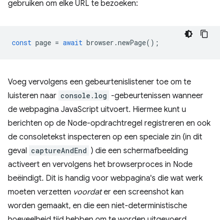
gebruiken om elke URL te bezoeken:
const
page
=
await
browser
.
newPage
();
Voeg vervolgens een gebeurtenislistener toe om te
luisteren naar
console.log
-gebeurtenissen wanneer
de webpagina JavaScript uitvoert. Hiermee kunt u
berichten op de Node-opdrachtregel registreren en ook
de consoletekst inspecteren op een speciale zin (in dit
geval
captureAndEnd
) die een schermafbeelding
activeert en vervolgens het browserproces in Node
beëindigt. Dit is handig voor webpagina's die wat werk
moeten verzetten
voordat
er een screenshot kan
worden gemaakt, en die een niet-deterministische
hoeveelheid tijd hebben om te worden uitgevoerd.