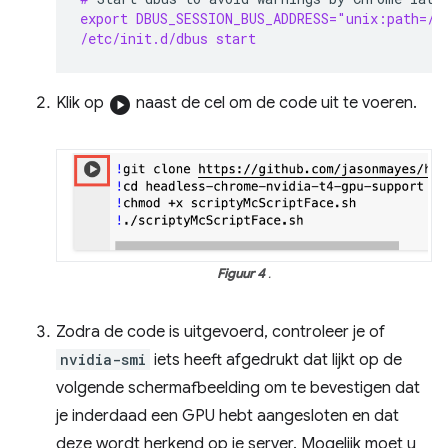
export DBUS_SESSION_BUS_ADDRESS="unix:path=/v
/etc/init.d/dbus start
Klik op
play_circle
naast de cel om de code uit te voeren.
Figuur 4
.
Zodra de code is uitgevoerd, controleer je of
nvidia-smi
iets heeft afgedrukt dat lijkt op de
volgende schermafbeelding om te bevestigen dat
je inderdaad een GPU hebt aangesloten en dat
deze wordt herkend op je server. Mogelijk moet u