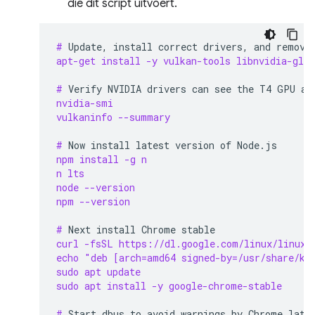
die dit script uitvoert.
# 
Update,
install
correct
drivers,
and
remove
apt-get install -y vulkan-tools libnvidia-gl-5
# 
Verify
NVIDIA
drivers
can
see
the
T4
GPU
an
nvidia-smi
vulkaninfo --summary
# 
Now
install
latest
version
of
npm install -g n
n lts
node --version
npm --version
# 
Next
install
Chrome
curl -fsSL https://dl.google.com/linux/linux_
echo "deb [arch=amd64 signed-by=/usr/share/ke
sudo apt update
sudo apt install -y google-chrome-stable
# 
Start
dbus
to
avoid
warnings
by
Chrome