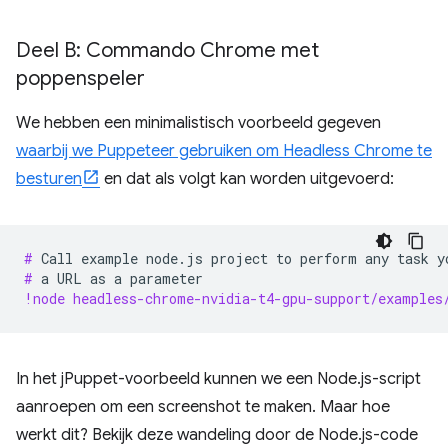
Deel B: Commando Chrome met
poppenspeler
We hebben een minimalistisch voorbeeld gegeven
waarbij we Puppeteer gebruiken om Headless Chrome te
besturen
en dat als volgt kan worden uitgevoerd:
# 
Call
example
node.js
project
to
perform
any
task
y
# 
a
URL
as
a
!node headless-chrome-nvidia-t4-gpu-support/examples
In het jPuppet-voorbeeld kunnen we een Node.js-script
aanroepen om een ​​screenshot te maken. Maar hoe
werkt dit? Bekijk deze wandeling door de Node.js-code