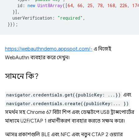
id
:
new
Uint8Array
([
64
,
66
,
25
,
78
,
168
,
226
,
17
}],
userVerification
:
"required"
,
}});
https://webauthndemo.appspot.com/-
এ নিজেই
WebAuthn ব্যবহার করে দেখুন।
সামনে কি?
navigator.credentials.get({publicKey: ...})
এবং
navigator.credentials.create({publicKey:... })
সমর্থন সহ Chrome 67 বিটা শিপ এবং ডেস্কটপে USB ট্রান্সপোর্টের
মাধ্যমে U2F/CTAP 1 প্রমাণীকরণ ব্যবহার করতে সক্ষম করে।
আসন্ন প্রকাশগুলি BLE এবং NFC এবং নতুন CTAP 2 ওয়্যার