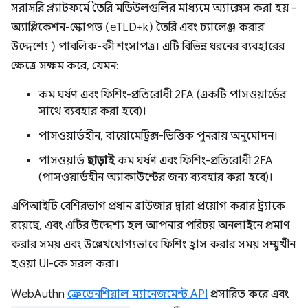
সরাসরি প্ল্যাটফর্মে তৈরি মডিউলগুলির মাধ্যমে অ্যাক্সেস করা হয় -
অ্যাপ্লিকেশন-স্কোপড (eTLD+k) তৈরি এবং চ্যালেঞ্জ করার
উদ্দেশ্যে ) পাবলিক-কী শংসাপত্র। এটি বিভিন্ন ধরনের ব্যবহারের
ক্ষেত্রে সক্ষম করে, যেমন:
কম ঘর্ষণ এবং ফিশিং-প্রতিরোধী 2FA (একটি পাসওয়ার্ডের
সাথে ব্যবহার করা হবে)।
পাসওয়ার্ডহীন, বায়োমেট্রিক্স-ভিত্তিক পুনরায় অনুমোদন।
পাসওয়ার্ড
ছাড়াই
কম ঘর্ষণ এবং ফিশিং-প্রতিরোধী 2FA
(পাসওয়ার্ডহীন অ্যাকাউন্টের জন্য ব্যবহার করা হবে)।
এপিআইটি বেশিরভাগ প্রধান ব্রাউজার দ্বারা প্রয়োগ করার ট্র্যাকে
রয়েছে, এবং এটির উদ্দেশ্য হল আপনার পরিচয় অনলাইনে প্রমাণ
করার সময় এবং উল্লেখযোগ্যভাবে ফিশিং হ্রাস করার সময় সম্মুখীন
হওয়া UI-কে সরল করা।
WebAuthn
ক্রেডেনশিয়াল ম্যানেজমেন্ট API
প্রসারিত করে এবং