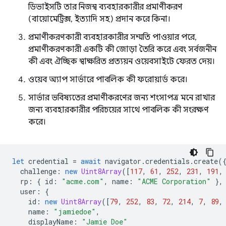
ডিভাইসটি তার নিজস্ব ব্যবহারকারীর প্রমাণীকরণ
(বায়োমেট্রিক্স, ইত্যাদি সহ) প্রদান করে কিনা।
প্রমাণীকরণকারী ব্যবহারকারীর সম্মতি পাওয়ার পরে,
প্রমাণীকরণকারী একটি কী জোড়া তৈরি করে এবং সর্বজনীন
কী এবং ঐচ্ছিক স্বাক্ষরিত প্রত্যয়ন ওয়েবসাইটে ফেরত দেয়।
ওয়েব অ্যাপ সার্ভারে পাবলিক কী ফরোয়ার্ড করে।
সার্ভার ভবিষ্যতের প্রমাণীকরণের জন্য শংসাপত্র মনে রাখার
জন্য ব্যবহারকারীর পরিচয়ের সাথে পাবলিক কী সংরক্ষণ
করে।
let
credential
=
await
navigator
.
credentials
.
create
(
challenge
:
new
Uint8Array
([
117
,
61
,
252
,
231
,
191
,
rp
:
{
id
:
"acme.com"
,
name
:
"ACME Corporation"
},
user
:
{
id
:
new
Uint8Array
([
79
,
252
,
83
,
72
,
214
,
7
,
89
,
name
:
"jamiedoe"
,
displayName
:
"Jamie Doe"