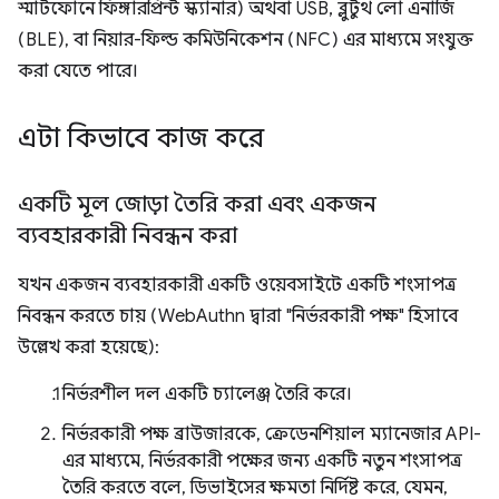
স্মার্টফোনে ফিঙ্গারপ্রিন্ট স্ক্যানার) অথবা USB, ব্লুটুথ লো এনার্জি
(BLE), বা নিয়ার-ফিল্ড কমিউনিকেশন (NFC) এর মাধ্যমে সংযুক্ত
করা যেতে পারে।
এটা কিভাবে কাজ করে
একটি মূল জোড়া তৈরি করা এবং একজন
ব্যবহারকারী নিবন্ধন করা
যখন একজন ব্যবহারকারী একটি ওয়েবসাইটে একটি শংসাপত্র
নিবন্ধন করতে চায় (WebAuthn দ্বারা "নির্ভরকারী পক্ষ" হিসাবে
উল্লেখ করা হয়েছে):
নির্ভরশীল দল একটি চ্যালেঞ্জ তৈরি করে।
নির্ভরকারী পক্ষ ব্রাউজারকে, ক্রেডেনশিয়াল ম্যানেজার API-
এর মাধ্যমে, নির্ভরকারী পক্ষের জন্য একটি নতুন শংসাপত্র
তৈরি করতে বলে, ডিভাইসের ক্ষমতা নির্দিষ্ট করে, যেমন,