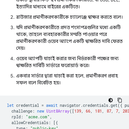
একটি স্থানীয় বিল্ট-ইন প্রমাণীকরণকারীতে, বা USB, BLE,
ইত্যাদির মাধ্যমে বাইরের একটিতে।
ব্রাউজার প্রমাণীকরণকারীকে চ্যালেঞ্জে স্বাক্ষর করতে বলে।
যদি প্রমাণীকরণকারীতে প্রদত্ত শংসাপত্রগুলির মধ্যে একটি
থাকে, তাহলে ব্যবহারকারীর সম্মতি পাওয়ার পরে
প্রমাণীকরণকারী ওয়েব অ্যাপে একটি স্বাক্ষরিত দাবি ফেরত
দেয়।
ওয়েব অ্যাপটি যাচাই করার জন্য নির্ভরকারী পক্ষের জন্য
স্বাক্ষরিত দাবিটি সার্ভারে ফরোয়ার্ড করে।
একবার সার্ভার দ্বারা যাচাই করা হলে, প্রমাণীকরণ প্রবাহ
সফল বলে বিবেচিত হয়।
let
credential
=
await
navigator
.
credentials
.
get
({
p
challenge
:
new
Uint8Array
([
139
,
66
,
181
,
87
,
7
,
20
rpId
:
"acme.com"
,
allowCredentials
:
[{
type
:
"public-key"
,