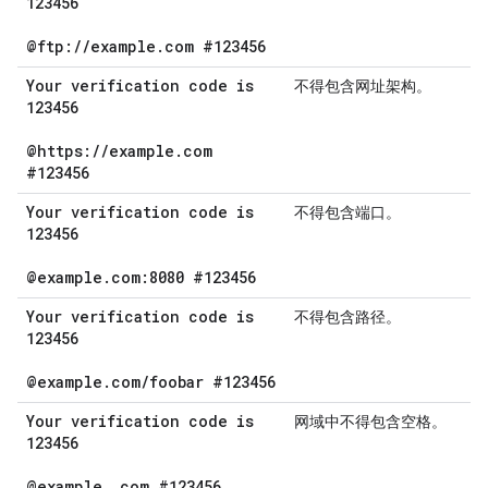
123456
@ftp:
/
/
example
.
com #123456
Your verification code is
不得包含网址架构。
123456
@https:
/
/
example
.
com
#123456
Your verification code is
不得包含端口。
123456
@example
.
com:8080 #123456
Your verification code is
不得包含路径。
123456
@example
.
com
/
foobar #123456
Your verification code is
网域中不得包含空格。
123456
@example
.
com #123456