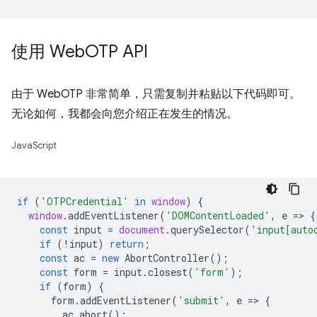
使用 Web
OTP API
由于 WebOTP 非常简单，只需复制并粘贴以下代码即可。
无论如何，我都会向您介绍正在发生的情况。
JavaScript
if
(
'OTPCredential'
in
window
)
{
window
.
addEventListener
(
'DOMContentLoaded'
,
e
=
>
{
const
input
=
document
.
querySelector
(
'input[auto
if
(
!
input
)
return
;
const
ac
=
new
AbortController
();
const
form
=
input
.
closest
(
'form'
);
if
(
form
)
{
form
.
addEventListener
(
'submit'
,
e
=
>
{
ac
.
abort
();