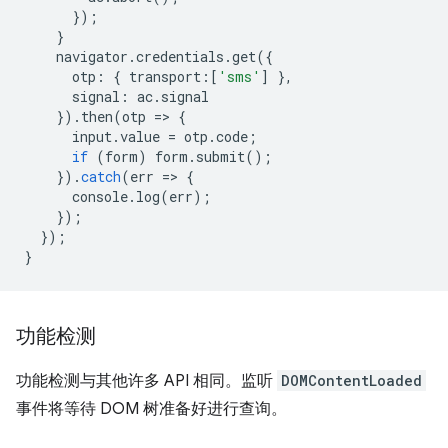
});
}
navigator
.
credentials
.
get
({
otp
:
{
transport
:
[
'sms'
]
},
signal
:
ac
.
signal
}).
then
(
otp
=
>
{
input
.
value
=
otp
.
code
;
if
(
form
)
form
.
submit
();
}).
catch
(
err
=
>
{
console
.
log
(
err
);
});
});
}
功能检测
功能检测与其他许多 API 相同。监听
DOMContentLoaded
事件将等待 DOM 树准备好进行查询。