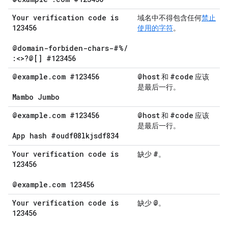
Your verification code is
域名中不得包含任何
禁止
123456
使用的字符
。
@domain-forbiden-chars-#%
/
:<>?@[] #123456
@example
.
com #123456
@host
#code
和
应该
是最后一行。
Mambo Jumbo
@example
.
com #123456
@host
#code
和
应该
是最后一行。
App hash #oudf08lkjsdf834
Your verification code is
#
缺少
。
123456
@example
.
com 123456
Your verification code is
@
缺少
。
123456