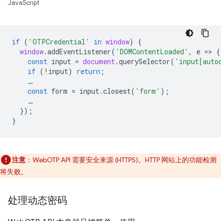
JavaScript
if
(
'OTPCredential'
in
window
)
{
window
.
addEventListener
(
'DOMContentLoaded'
,
e
=
>
{
const
input
=
document
.
querySelector
(
'input[auto
if
(
!
input
)
return
;
…
const
form
=
input
.
closest
(
'form'
);
…
});
}
注意
：WebOTP API 需要安全来源 (HTTPS)。HTTP 网站上的功能检测
将失败。
处理动态密码