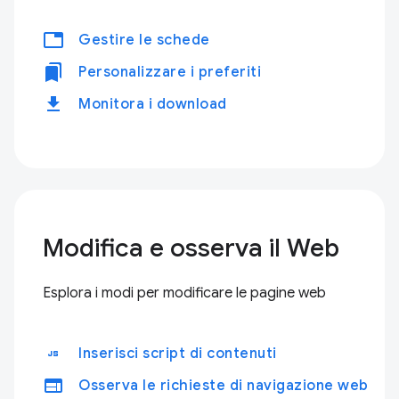
tabs
Gestire le schede
bookmarks
Personalizzare i preferiti
download
Monitora i download
Modifica e osserva il Web
Esplora i modi per modificare le pagine web
javascript
Inserisci script di contenuti
web
Osserva le richieste di navigazione web