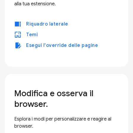
alla tua estensione.
view_sidebar
Riquadro laterale
wallpaper
Temi
edit_document
Esegui l'override delle pagine
Modifica e osserva il
browser.
Esplora i modi per personalizzare e reagire al
browser.