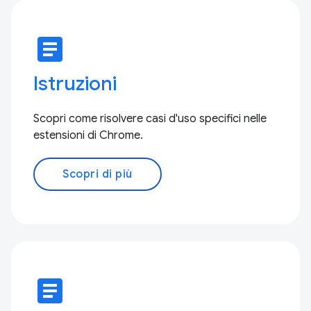
article
Istruzioni
Scopri come risolvere casi d'uso specifici nelle
estensioni di Chrome.
Scopri di più
article