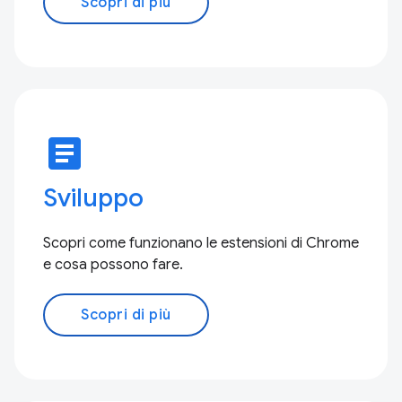
Scopri di più
article
Sviluppo
Scopri come funzionano le estensioni di Chrome
e cosa possono fare.
Scopri di più