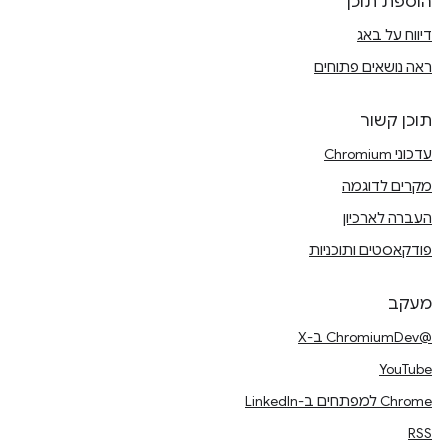
הוספת תוכן
דיווח על באג
ראה נושאים פתוחים
תוכן קשור
עדכוני Chromium
מקרים לדוגמה
העברה לארכיון
פודקאסטים ותוכניות
מעקב
@ChromiumDev ב-X
YouTube
Chrome למפתחים ב-LinkedIn
RSS