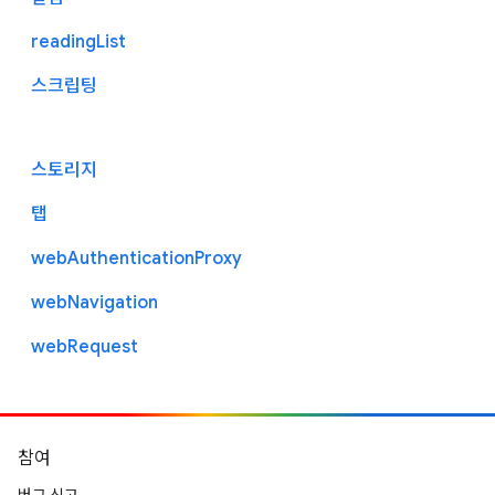
readingList
스크립팅
스토리지
탭
webAuthenticationProxy
webNavigation
webRequest
참여