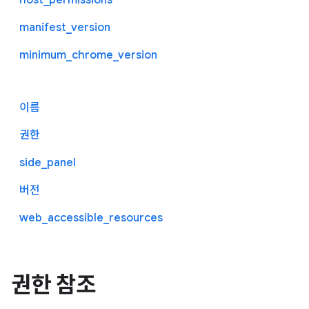
manifest_version
minimum_chrome_version
이름
권한
side_panel
버전
web_accessible_resources
권한 참조