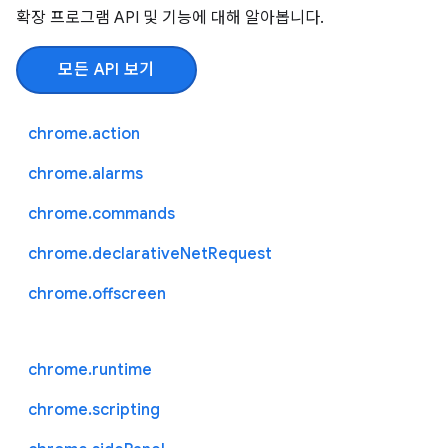
확장 프로그램 API 및 기능에 대해 알아봅니다.
모든 API 보기
chrome.action
chrome.alarms
chrome.commands
chrome.declarativeNetRequest
chrome.offscreen
chrome.runtime
chrome.scripting