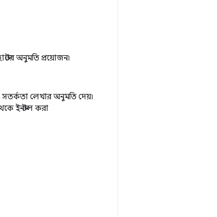
োস্টের অনুমতি প্রয়োজন৷
 সতর্কতা লেখার অনুমতি দেয়৷
েকে ইনস্টল করা