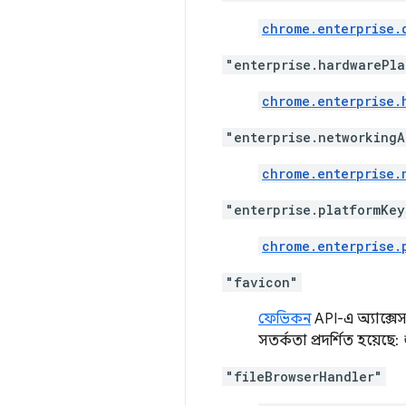
chrome.enterprise.
"enterprise.hardwarePla
chrome.enterprise.
"enterprise.networkingA
chrome.enterprise.
"enterprise.platformKey
chrome.enterprise.
"favicon"
ফেভিকন
API-এ অ্যাক্সেস
সতর্কতা প্রদর্শিত হয়েছে:
"fileBrowserHandler"