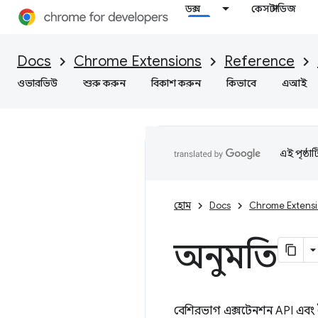
ডক্স
কেস স্টাডিজ
Docs
Chrome Extensions
Reference
ওভারভিউ
শুরু করুন
বিকাশ করুন
কিভাবে
এআই
এই পৃষ্ঠা
হোম
Docs
Chrome Extens
অনুমতি
বেশিরভাগ এক্সটেনশন API এবং 