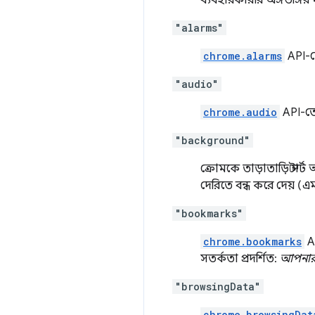
ব্যবহারকারীর অঙ্গভঙ্গির মা
"alarms"
chrome.alarms
API-তে
"audio"
chrome.audio
API-তে 
"background"
ক্রোমকে তাড়াতাড়ি স্ট
দেরিতে বন্ধ করে দেয় (এম
"bookmarks"
chrome.bookmarks
AP
সতর্কতা প্রদর্শিত:
আপনার ব
"browsingData"
chrome.browsingDat