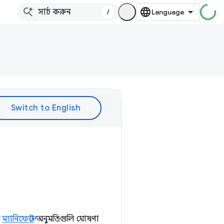
/
র
ম্যানিফেস্টে
অনুমতিগুলি ঘোষণা