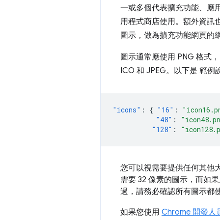
一或多個代表擴充功能、應用程
用程式商店使用。額外資訊也必須提供
圖示，做為擴充功能網頁的
圖示通常應使用 PNG 格式，
ICO 和 JPEG。以下是 範
"icons"
:
{
"16"
:
"icon16.p
"48"
:
"icon48.p
"128"
:
"icon128.
您可以視需要提供任何其他大小
需要 32 像素的圖示，而如果
過，請務必確認所有圖示都
如果您使用
Chrome 開發