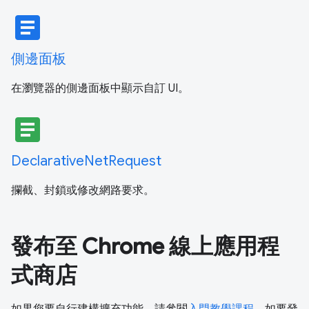
article
側邊面板
在瀏覽器的側邊面板中顯示自訂 UI。
article
DeclarativeNetRequest
攔截、封鎖或修改網路要求。
發布至 Chrome 線上應用程
式商店
如果您要自行建構擴充功能，請參閱
入門教學課程
。如要發