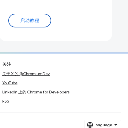
启动教程
关注
关于 X 的 @ChromiumDev
YouTube
LinkedIn 上的 Chrome for Developers
RSS