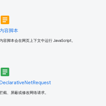
article
内容脚本
内容脚本会在网页上下文中运行 JavaScript。
article
DeclarativeNetRequest
拦截、屏蔽或修改网络请求。