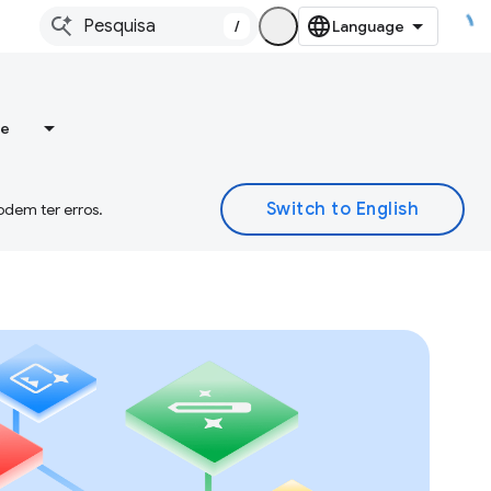
/
re
odem ter erros.