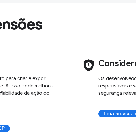
ensões
safety_check
Consider
 para criar e expor
Os desenvolvedo
e IA. Isso pode melhorar
responsáveis e s
fiabilidade da ação do
segurança relev
Leia nossas 
CP