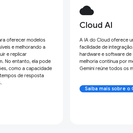
cloud
Cloud AI
para oferecer modelos
A IA do Cloud oferece u
íveis e melhorando a
facilidade de integraçã
ir e replicar
hardware e software de 
. No entanto, ela pode
melhoria contínua por m
sões, como a capacidade
Gemini reúne todos os 
, tempos de resposta
.
Saiba mais sobre o