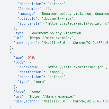
"disposition"
:
"enforce"
,
"lineNumber"
:
11
,
"message"
:
"Document policy violation: documen
"policyId"
:
"document-write"
,
"sourceFile"
:
"https://site.example/script.js
},
"type"
:
"document-policy-violation"
,
"url"
:
"https://site.example/"
,
"user_agent"
:
"Mozilla/5.0... Chrome/92.0.4504.0
},
{
"age"
:
510
,
"body"
:
{
"blockedURL"
:
"https://site.example/img.jpg"
,
"destination"
:
"image"
,
"disposition"
:
"enforce"
,
"type"
:
"corp"
},
"type"
:
"coep"
,
"url"
:
"https://dummy.example/"
,
"user_agent"
:
"Mozilla/5.0... Chrome/92.0.4504.0
}