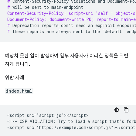
# 
Content-Security-Policy
violations
and
Document-Po
# 
will
be
sent
to
Content-Security-Policy: script-src 'self'; object-s
Document-Policy: document-write=?0; report-to=main-e
# 
Deprecation
reports
don
'
t
need
an
explicit
endpoin
# 
these
reports
are
always
sent
to
the
`
default
`
예상치 못한 일이 발생하여 일부 사용자가 이러한 정책을 위반
하게 됩니다.
위반 사례
index.html
<script src="script.js"></script>

<!-- CSP VIOLATION: Try to load a script that's forb