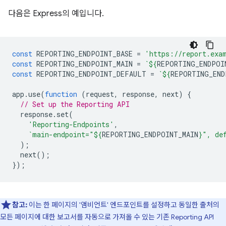
다음은 Express의 예입니다.
const
REPORTING_ENDPOINT_BASE
=
'https://report.exa
const
REPORTING_ENDPOINT_MAIN
=
`
${
REPORTING_ENDPOI
const
REPORTING_ENDPOINT_DEFAULT
=
`
${
REPORTING_END
app
.
use
(
function
(
request
,
response
,
next
)
{
// Set up the Reporting API
response
.
set
(
'Reporting-Endpoints'
,
`main-endpoint="
${
REPORTING_ENDPOINT_MAIN
}
", de
);
next
();
});
참고:
이는 한 페이지의 '앰비언트' 엔드포인트를 설정하고 동일한 출처의
모든 페이지에 대한 보고서를 자동으로 가져올 수 있는 기존 Reporting API