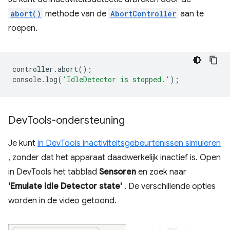
abort()
methode van de
AbortController
aan te
roepen.
controller
.
abort
();
console
.
log
(
'IdleDetector is stopped.'
);
Dev
Tools-ondersteuning
Je kunt
in DevTools inactiviteitsgebeurtenissen simuleren
, zonder dat het apparaat daadwerkelijk inactief is. Open
in DevTools het tabblad
Sensoren
en zoek naar
'Emulate Idle Detector state'
. De verschillende opties
worden in de video getoond.