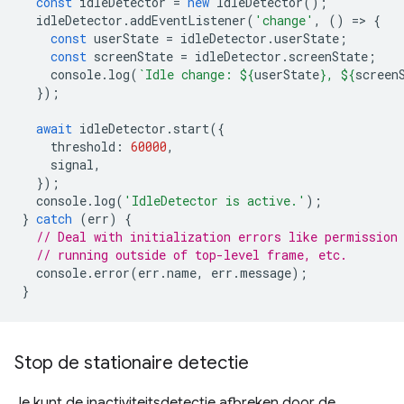
const
idleDetector
=
new
IdleDetector
();
idleDetector
.
addEventListener
(
'change'
,
()
=
>
{
const
userState
=
idleDetector
.
userState
;
const
screenState
=
idleDetector
.
screenState
;
console
.
log
(
`Idle change: 
${
userState
}
, 
${
screen
});
await
idleDetector
.
start
({
threshold
:
60000
,
signal
,
});
console
.
log
(
'IdleDetector is active.'
);
}
catch
(
err
)
{
// Deal with initialization errors like permission
// running outside of top-level frame, etc.
console
.
error
(
err
.
name
,
err
.
message
);
}
Stop de stationaire detectie
Je kunt de inactiviteitsdetectie afbreken door de