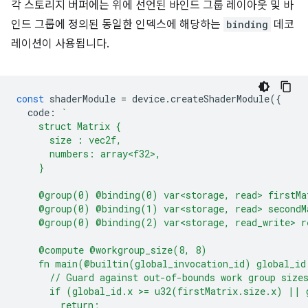
각 스토리지 버퍼에는 위에 선언된 바인드 그룹 레이아웃 및 바
인드 그룹에 정의된 동일한 인덱스에 해당하는
binding
데코
레이션이 사용됩니다.
const
shaderModule
=
device
.
createShaderModule
({
code
:
`
    struct Matrix {
      size : vec2f,
      numbers: array<f32>,
    }
    @group(0) @binding(0) var<storage, read> firstMa
    @group(0) @binding(1) var<storage, read> secondM
    @group(0) @binding(2) var<storage, read_write> r
    @compute @workgroup_size(8, 8)
    fn main(@builtin(global_invocation_id) global_id
      // Guard against out-of-bounds work group size
      if (global_id.x >= u32(firstMatrix.size.x) || 
        return;