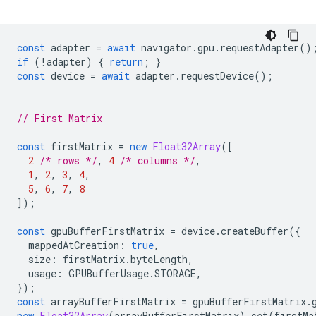
const
adapter
=
await
navigator
.
gpu
.
requestAdapter
()
if
(
!
adapter
)
{
return
;
}
const
device
=
await
adapter
.
requestDevice
();
// First Matrix
const
firstMatrix
=
new
Float32Array
([
2
/* rows */
,
4
/* columns */
,
1
,
2
,
3
,
4
,
5
,
6
,
7
,
8
]);
const
gpuBufferFirstMatrix
=
device
.
createBuffer
({
mappedAtCreation
:
true
,
size
:
firstMatrix
.
byteLength
,
usage
:
GPUBufferUsage
.
STORAGE
,
});
const
arrayBufferFirstMatrix
=
gpuBufferFirstMatrix
.
new
Float32Array
(
arrayBufferFirstMatrix
).
set
(
firstMa