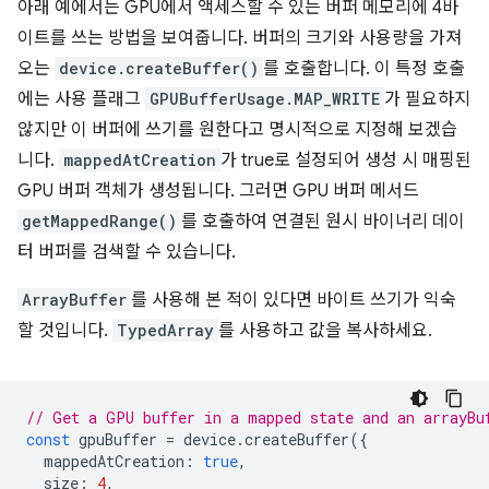
아래 예에서는 GPU에서 액세스할 수 있는 버퍼 메모리에 4바
이트를 쓰는 방법을 보여줍니다. 버퍼의 크기와 사용량을 가져
오는
device.createBuffer()
를 호출합니다. 이 특정 호출
에는 사용 플래그
GPUBufferUsage.MAP_WRITE
가 필요하지
않지만 이 버퍼에 쓰기를 원한다고 명시적으로 지정해 보겠습
니다.
mappedAtCreation
가 true로 설정되어 생성 시 매핑된
GPU 버퍼 객체가 생성됩니다. 그러면 GPU 버퍼 메서드
getMappedRange()
를 호출하여 연결된 원시 바이너리 데이
터 버퍼를 검색할 수 있습니다.
ArrayBuffer
를 사용해 본 적이 있다면 바이트 쓰기가 익숙
할 것입니다.
TypedArray
를 사용하고 값을 복사하세요.
// Get a GPU buffer in a mapped state and an arrayBu
const
gpuBuffer
=
device
.
createBuffer
({
mappedAtCreation
:
true
,
size
:
4
,