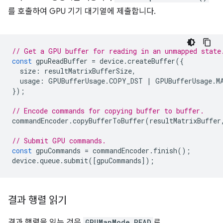
를 호출하여 GPU 기기 대기열에 제출합니다.
// Get a GPU buffer for reading in an unmapped state
const
gpuReadBuffer
=
device
.
createBuffer
({
size
:
resultMatrixBufferSize
,
usage
:
GPUBufferUsage
.
COPY_DST
|
GPUBufferUsage
.
M
});
// Encode commands for copying buffer to buffer.
commandEncoder
.
copyBufferToBuffer
(
resultMatrixBuffer
// Submit GPU commands.
const
gpuCommands
=
commandEncoder
.
finish
();
device
.
queue
.
submit
([
gpuCommands
]);
결과 행렬 읽기
결과 행렬을 읽는 것은
GPUMapMode.READ
로