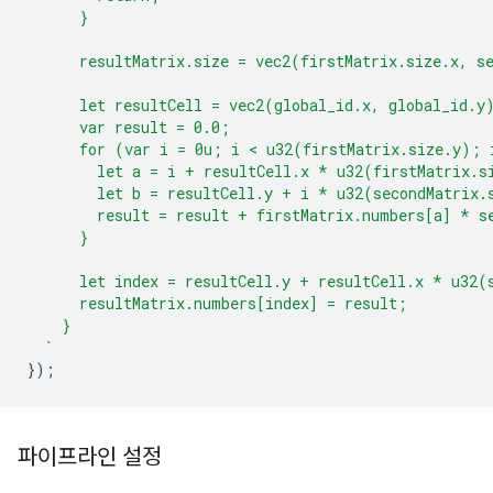
      }
      resultMatrix.size = vec2(firstMatrix.size.x, s
      let resultCell = vec2(global_id.x, global_id.y
      var result = 0.0;
      for (var i = 0u; i < u32(firstMatrix.size.y); 
        let a = i + resultCell.x * u32(firstMatrix.s
        let b = resultCell.y + i * u32(secondMatrix.
        result = result + firstMatrix.numbers[a] * s
      }
      let index = resultCell.y + resultCell.x * u32(
      resultMatrix.numbers[index] = result;
    }
  `
});
파이프라인 설정