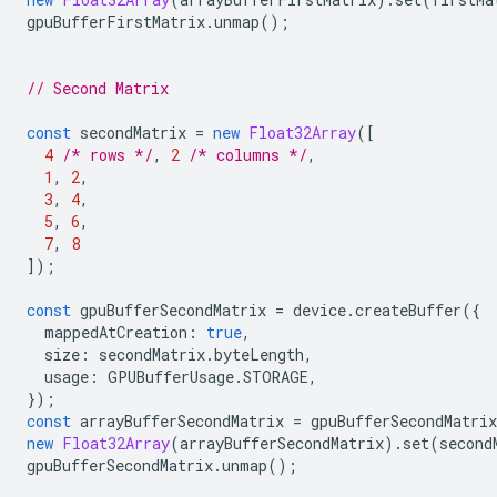
gpuBufferFirstMatrix
.
unmap
();
// Second Matrix
const
secondMatrix
=
new
Float32Array
([
4
/* rows */
,
2
/* columns */
,
1
,
2
,
3
,
4
,
5
,
6
,
7
,
8
]);
const
gpuBufferSecondMatrix
=
device
.
createBuffer
({
mappedAtCreation
:
true
,
size
:
secondMatrix
.
byteLength
,
usage
:
GPUBufferUsage
.
STORAGE
,
});
const
arrayBufferSecondMatrix
=
gpuBufferSecondMatrix
new
Float32Array
(
arrayBufferSecondMatrix
).
set
(
second
gpuBufferSecondMatrix
.
unmap
();