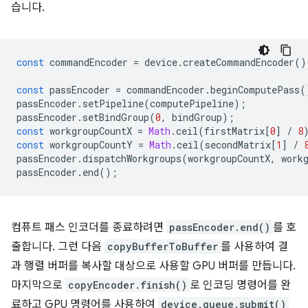
습니다.
const
commandEncoder
=
device
.
createCommandEncoder
()
const
passEncoder
=
commandEncoder
.
beginComputePass
(
passEncoder
.
setPipeline
(
computePipeline
);
passEncoder
.
setBindGroup
(
0
,
bindGroup
);
const
workgroupCountX
=
Math
.
ceil
(
firstMatrix
[
0
]
/
8
const
workgroupCountY
=
Math
.
ceil
(
secondMatrix
[
1
]
/
passEncoder
.
dispatchWorkgroups
(
workgroupCountX
,
work
passEncoder
.
end
();
컴퓨트 패스 인코더를 종료하려면
passEncoder.end()
를 호
출합니다. 그런 다음
copyBufferToBuffer
를 사용하여 결
과 행렬 버퍼를 복사할 대상으로 사용할 GPU 버퍼를 만듭니다.
마지막으로
copyEncoder.finish()
로 인코딩 명령어를 완
료하고 GPU 명령어를 사용하여
device.queue.submit()