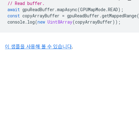
// Read buffer.
await
gpuReadBuffer
.
mapAsync
(
GPUMapMode
.
READ
);
const
copyArrayBuffer
=
gpuReadBuffer
.
getMappedRange
console
.
log
(
new
Uint8Array
(
copyArrayBuffer
));
이 샘플을 사용해 볼 수 있습니다
.