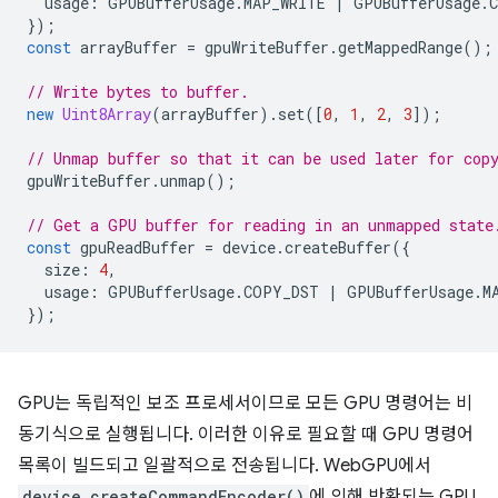
usage
:
GPUBufferUsage
.
MAP_WRITE
|
GPUBufferUsage
.
});
const
arrayBuffer
=
gpuWriteBuffer
.
getMappedRange
();
// Write bytes to buffer.
new
Uint8Array
(
arrayBuffer
).
set
([
0
,
1
,
2
,
3
]);
// Unmap buffer so that it can be used later for cop
gpuWriteBuffer
.
unmap
();
// Get a GPU buffer for reading in an unmapped state
const
gpuReadBuffer
=
device
.
createBuffer
({
size
:
4
,
usage
:
GPUBufferUsage
.
COPY_DST
|
GPUBufferUsage
.
M
});
GPU는 독립적인 보조 프로세서이므로 모든 GPU 명령어는 비
동기식으로 실행됩니다. 이러한 이유로 필요할 때 GPU 명령어
목록이 빌드되고 일괄적으로 전송됩니다. WebGPU에서
device.createCommandEncoder()
에 의해 반환되는 GPU