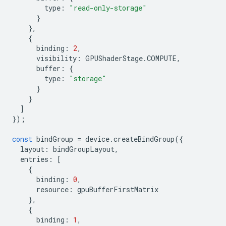
type
:
"read-only-storage"
}
},
{
binding
:
2
,
visibility
:
GPUShaderStage
.
COMPUTE
,
buffer
:
{
type
:
"storage"
}
}
]
});
const
bindGroup
=
device
.
createBindGroup
({
layout
:
bindGroupLayout
,
entries
:
[
{
binding
:
0
,
resource
:
gpuBufferFirstMatrix
},
{
binding
:
1
,