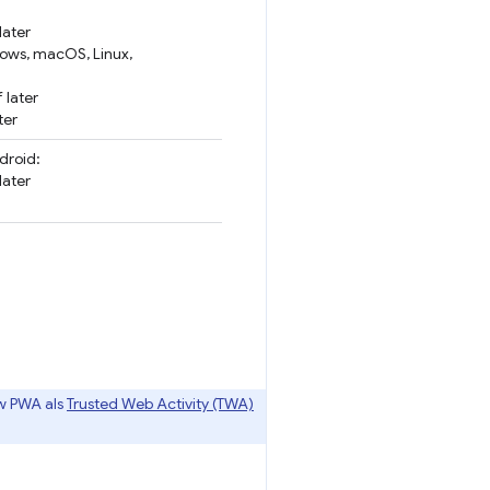
later
ows, macOS, Linux,
 later
ter
droid:
later
uw PWA als
Trusted Web Activity (TWA)