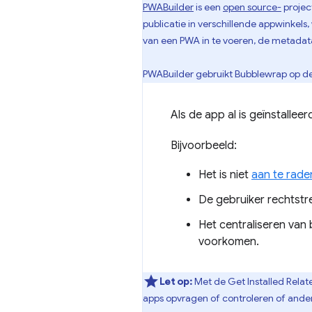
PWABuilder
is een
open source-
projec
publicatie in verschillende appwinkel
van een PWA in te voeren, de metadata
PWABuilder gebruikt Bubblewrap op d
Als de app al is geïnstallee
Bijvoorbeeld:
Het is niet
aan te rade
De gebruiker rechtst
Het centraliseren van
voorkomen.
Let op:
Met de Get Installed Relat
apps opvragen of controleren of ander