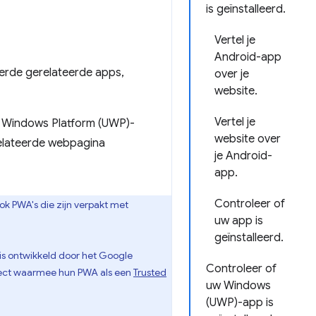
is geïnstalleerd.
Vertel je
Android-app
lleerde gerelateerde apps,
over je
website.
Vertel je
l Windows Platform (UWP)-
website over
erelateerde webpagina
je Android-
app.
Controleer of
ok PWA's die zijn verpakt met
uw app is
geïnstalleerd.
 is ontwikkeld door het Google
Controleer of
ject waarmee hun PWA als een
Trusted
uw Windows
(UWP)-app is