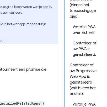
(binnen het
e pagina laten weten wat je app is.
toepassingsge
s geïnstalleerd.
bied).
ie in het webapp-manifest zijn
Vertel je PWA
over zichzelf.
PS
.
Controleer of
uw PWA is
geïnstalleerd.
Controleer of
etourneert een promise die
uw Progressive
Web App is
geïnstalleerd
(valt buiten het
bestek).
InstalledRelatedApps()
Vertel je PWA