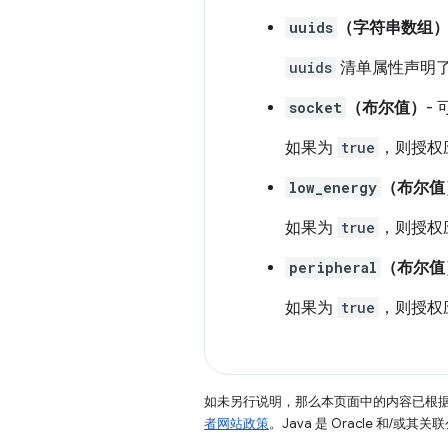
uuids
（字符串数组
uuids
清单属性声明了
socket
（布尔值）
- 
如果为
true
，则授权
low_energy
（布尔值
如果为
true
，则授权
peripheral
（布尔值
如果为
true
，则授权
如未另行说明，那么本页面中的内容已根
者网站政策
。Java 是 Oracle 和/或