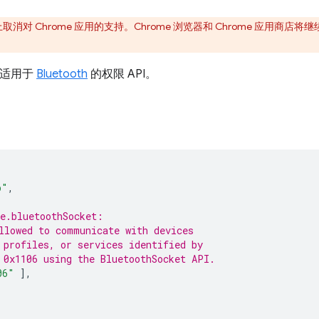
上取消对 Chrome 应用的支持。Chrome 浏览器和 Chrome 应用商店
了适用于
Bluetooth
的权限 API。
p"
,
e.bluetoothSocket:
llowed to communicate with devices
 profiles, or services identified by
 0x1106 using the BluetoothSocket API.
06"
],