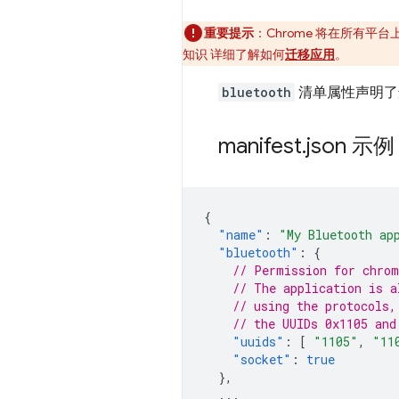
重要提示
：Chrome 将在所有平台
知识 详细了解如何
迁移应用
。
bluetooth
清单属性声明
manifest
.
json 示例
{
"name"
:
"My Bluetooth ap
"bluetooth"
:
{
// Permission for chrom
// The application is a
// using the protocols,
// the UUIDs 0x1105 and
"uuids"
:
[
"1105"
,
"11
"socket"
:
true
},
...