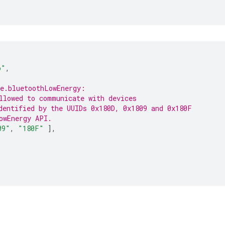
p"
,
e.bluetoothLowEnergy:
llowed to communicate with devices
dentified by the UUIDs 0x180D, 0x1809 and 0x180F
owEnergy API.
09"
,
"180F"
],