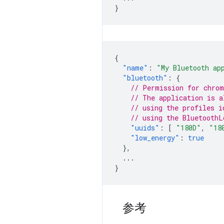
}
{
"name"
:
"My Bluetooth ap
"bluetooth"
:
{
// Permission for chrom
// The application is a
// using the profiles i
// using the BluetoothL
"uuids"
:
[
"180D"
,
"18
"low_energy"
:
true
},
...
}
参考