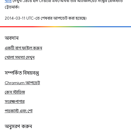
নীতি
দেখুন। Java হল Oracle এবং/অথবা তার অ্যাফিলিয়েট সংস্থার রেজিস্টার্ড
ট্রেডমার্ক।
2014-03-11 UTC-তে শেষবার আপডেট করা হয়েছে।
অবদান
একটি বাগ ফাইল করুন
খোলা সমস্যা দেখুন
সম্পর্কিত বিষয়বস্তু
Chromium আপডেট
কেস স্টাডিজ
সংরক্ষণাগার
পডকাস্ট এবং শো
অনুসরণ করুন