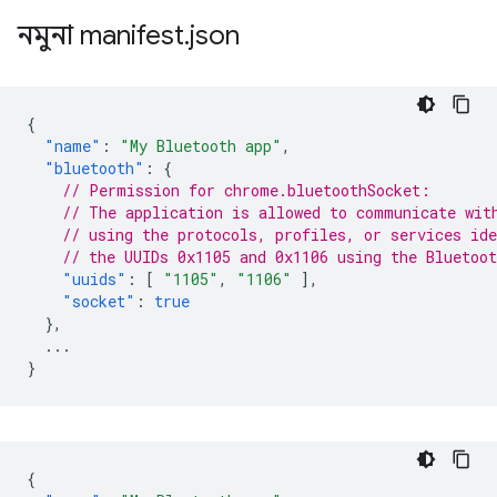
নমুনা manifest
.
json
{
"name"
:
"My Bluetooth app"
,
"bluetooth"
:
{
// Permission for chrome.bluetoothSocket:
// The application is allowed to communicate wit
// using the protocols, profiles, or services ide
// the UUIDs 0x1105 and 0x1106 using the Bluetoo
"uuids"
:
[
"1105"
,
"1106"
],
"socket"
:
true
},
...
}
{