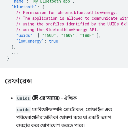
"name"
:
"My Bluetooth app"
,
"bluetooth"
:
{
// Permission for chrome.bluetoothLowEnergy:
// The application is allowed to communicate wit
// using the profiles identified by the UUIDs 0x
// using the BluetoothLowEnergy API.
"uuids"
:
[
"180D"
,
"1809"
,
"180F"
],
"low_energy"
:
true
},
...
}
রেফারেন্স
uuids
(স্ট্রিং এর অ্যারে)
- ঐচ্ছিক
uuids
ম্যানিফেস্ট সম্পত্তি প্রোটোকল, প্রোফাইল এবং
পরিষেবাগুলির তালিকা ঘোষণা করে যা একটি অ্যাপ
ব্যবহার করে যোগাযোগ করতে পারে।