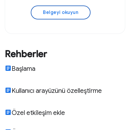
Belgeyi okuyun
Rehberler
article
Başlama
article
Kullanıcı arayüzünü özelleştirme
article
Özel etkileşim ekle