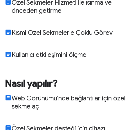
article
Özel Sekmeler Hizmeti ile ısınma ve
önceden getirme
article
Kısmi Özel Sekmelerle Çoklu Görev
article
Kullanıcı etkileşimini ölçme
Nasıl yapılır?
article
Web Görünümü'nde bağlantılar için özel
sekme aç
article
Özel Sekmeler desteği için cihazı