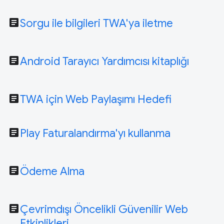
article
Sorgu ile bilgileri TWA'ya iletme
article
Android Tarayıcı Yardımcısı kitaplığı
article
TWA için Web Paylaşımı Hedefi
article
Play Faturalandırma'yı kullanma
article
Ödeme Alma
article
Çevrimdışı Öncelikli Güvenilir Web
Etkinlikleri