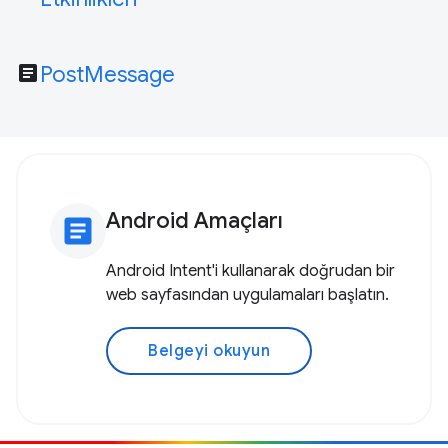
article
PostMessage
Android Amaçları
article
Android Intent'i kullanarak doğrudan bir
web sayfasından uygulamaları başlatın.
Belgeyi okuyun