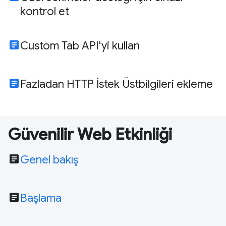
kontrol et
article
Custom Tab API'yi kullan
article
Fazladan HTTP İstek Üstbilgileri ekleme
Güvenilir Web Etkinliği
article
Genel bakış
article
Başlama