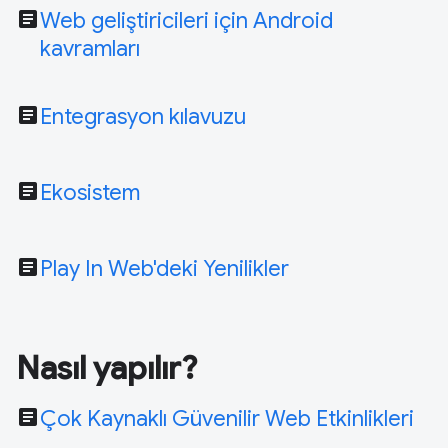
article
Web geliştiricileri için Android
kavramları
article
Entegrasyon kılavuzu
article
Ekosistem
article
Play In Web'deki Yenilikler
Nasıl yapılır?
article
Çok Kaynaklı Güvenilir Web Etkinlikleri