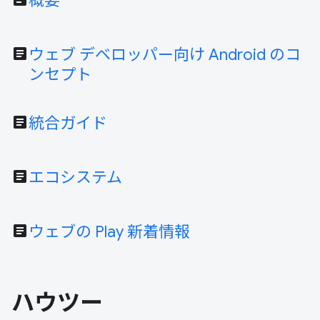
概要
article
ウェブ デベロッパー向け Android のコ
ンセプト
article
統合ガイド
article
エコシステム
article
ウェブの Play 新着情報
ハウツー