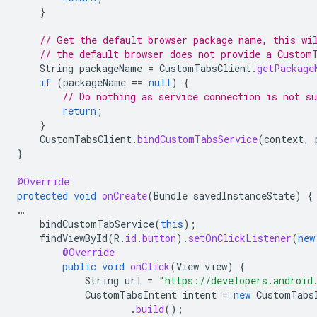
}
// Get the default browser package name, this wi
// the default browser does not provide a Custom
String
packageName
=
CustomTabsClient
.
getPackage
if
(
packageName
==
null
)
{
// Do nothing as service connection is not su
return
;
}
CustomTabsClient
.
bindCustomTabsService
(
context
,
}
@Override
protected
void
onCreate
(
Bundle
savedInstanceState
)
{
…
bindCustomTabService
(
this
);
findViewById
(
R
.
id
.
button
).
setOnClickListener
(
new
@Override
public
void
onClick
(
View
view
)
{
String
url
=
"https://developers.android
CustomTabsIntent
intent
=
new
CustomTabs
.
build
();