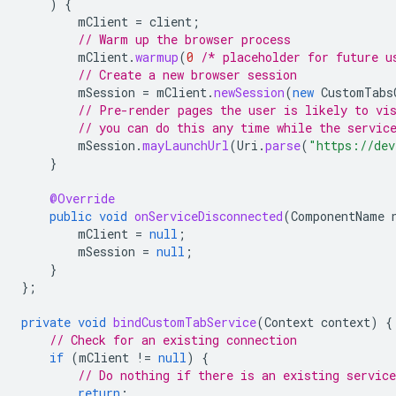
)
{
mClient
=
client
;
// Warm up the browser process
mClient
.
warmup
(
0
/* placeholder for future u
// Create a new browser session
mSession
=
mClient
.
newSession
(
new
CustomTabs
// Pre-render pages the user is likely to vi
// you can do this any time while the servic
mSession
.
mayLaunchUrl
(
Uri
.
parse
(
"https://dev
}
@Override
public
void
onServiceDisconnected
(
ComponentName
mClient
=
null
;
mSession
=
null
;
}
};
private
void
bindCustomTabService
(
Context
context
)
{
// Check for an existing connection
if
(
mClient
!=
null
)
{
// Do nothing if there is an existing service
return
;