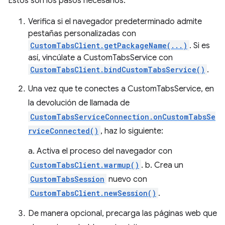
Estos son los pasos necesarios:
Verifica si el navegador predeterminado admite
pestañas personalizadas con
CustomTabsClient.getPackageName(...)
. Si es
así, vincúlate a CustomTabsService con
CustomTabsClient.bindCustomTabsService()
.
Una vez que te conectes a CustomTabsService, en
la devolución de llamada de
CustomTabsServiceConnection.onCustomTabsSe
rviceConnected()
, haz lo siguiente:
a. Activa el proceso del navegador con
CustomTabsClient.warmup()
. b. Crea un
CustomTabsSession
nuevo con
CustomTabsClient.newSession()
.
De manera opcional, precarga las páginas web que