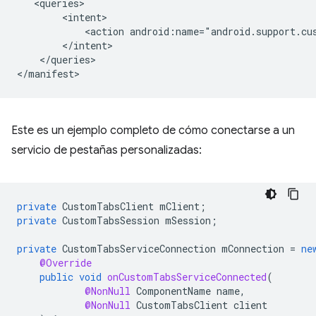
<action
android:name="android.support.cu
</queries>

Este es un ejemplo completo de cómo conectarse a un
servicio de pestañas personalizadas:
private
CustomTabsClient
mClient
;
private
CustomTabsSession
mSession
;
private
CustomTabsServiceConnection
mConnection
=
ne
@Override
public
void
onCustomTabsServiceConnected
(
@NonNull
ComponentName
name
,
@NonNull
CustomTabsClient
client