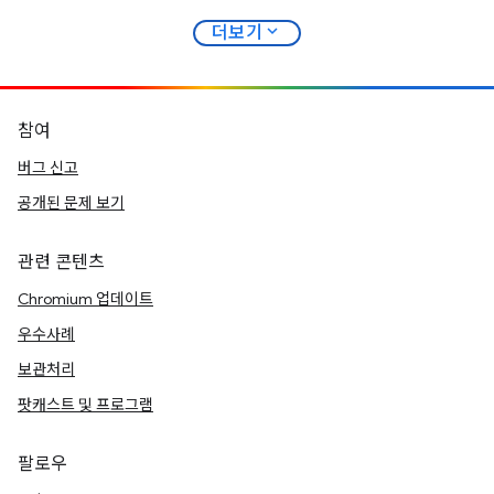
expand_more
더보기
참여
버그 신고
공개된 문제 보기
관련 콘텐츠
Chromium 업데이트
우수사례
보관처리
팟캐스트 및 프로그램
팔로우