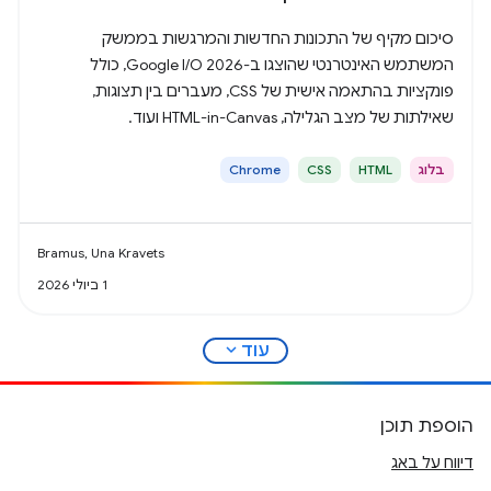
סיכום מקיף של התכונות החדשות והמרגשות בממשק
המשתמש האינטרנטי שהוצגו ב-Google I/O 2026, כולל
פונקציות בהתאמה אישית של CSS, מעברים בין תצוגות,
שאילתות של מצב הגלילה, HTML-in-Canvas ועוד.
בלוג
HTML
CSS
Chrome
Bramus, Una Kravets
1 ביולי 2026
expand_more
עוד
הוספת תוכן
דיווח על באג