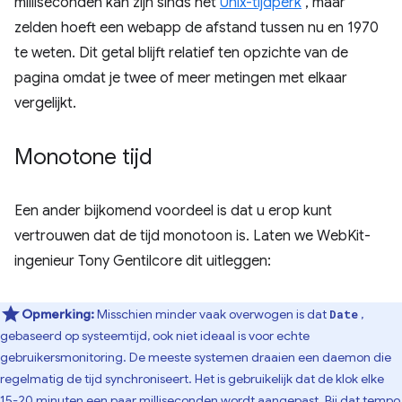
milliseconden kan zijn sinds het
Unix-tijdperk
, maar
zelden hoeft een webapp de afstand tussen nu en 1970
te weten. Dit getal blijft relatief ten opzichte van de
pagina omdat je twee of meer metingen met elkaar
vergelijkt.
Monotone tijd
Een ander bijkomend voordeel is dat u erop kunt
vertrouwen dat de tijd monotoon is. Laten we WebKit-
ingenieur Tony Gentilcore dit uitleggen:
Opmerking:
Misschien minder vaak overwogen is dat
,
Date
gebaseerd op systeemtijd, ook niet ideaal is voor echte
gebruikersmonitoring. De meeste systemen draaien een daemon die
regelmatig de tijd synchroniseert. Het is gebruikelijk dat de klok elke
15-20 minuten een paar milliseconden wordt aangepast. Bij dat tempo