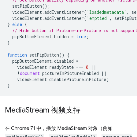
setPipButton
();
videoElement
.
addEventListener
(
'loadedmetadata'
,
se
videoElement
.
addEventListener
(
'emptied'
,
setPipBut
}
else
{
// Hide button if Picture-in-Picture is not suppor
pipButtonElement
.
hidden
=
true
;
}
function
setPipButton
()
{
pipButtonElement
.
disabled
=
videoElement
.
readyState
===
0
||
!
document
.
pictureInPictureEnabled
||
videoElement
.
disablePictureInPicture
;
}
Media
Stream 视频支持
在 Chrome 71 中，播放 MediaStream 对象（例如
getUserMedia()
、
getDisplayMedia()
、
canvas.capt