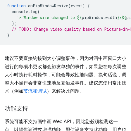
function
onPipWindowResize
(
event
)
{
console
.
log
(
`> Window size changed to 
${
pipWindow
.
width
}
x
${
pi
);
// TODO: Change video quality based on Picture-in-
}
建议不要直接钩接到大小调整事件，因为对画中画窗口大小
进行的每项小更改都会触发单独的事件，如果您在每次调整
大小时执行耗时操作，可能会导致性能问题。换句话说，调
整大小操作会非常快速地反复触发事件。建议您使用常用技
术（例如
节流和调试
）来解决此问题。
功能支持
系统可能不支持画中画 Web API，因此您必须检测这一
点，以提供渐进式增强功能。即使设备支持此功能，用户也