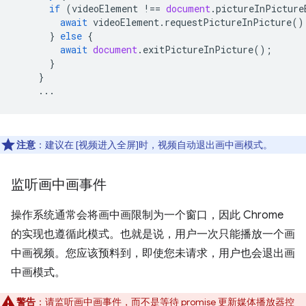
if
(
videoElement
!==
document
.
pictureInPicture
await
videoElement
.
requestPictureInPicture
()
}
else
{
await
document
.
exitPictureInPicture
();
}
}
...
注意
：建议在 [视频进入全屏]时，视频自动退出画中画模式。
监听画中画事件
操作系统通常会将画中画限制为一个窗口，因此 Chrome
的实现也遵循此模式。也就是说，用户一次只能播放一个画
中画视频。您应该预料到，即使您未请求，用户也会退出画
中画模式。
警告
：请监听画中画事件，而不是等待 promise 更新媒体播放器控