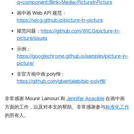
q=component:Blink>Media>PictureInPicture
画中画 Web API 规范：
https://wicg.github.io/picture-in-picture
规范问题：
https://github.com/WICG/picture-in-
picture/issues
示例：
https://googlechrome.github.io/samples/picture-in-
picture/
非官方画中画 polyfill：
https://github.com/gbentaieb/pip-polyfill/
非常感谢 Mounir Lamouri 和
Jennifer Apacible
在画中画
方面的工作，以及对本文的帮助。非常感谢参与
标准化工作
的所有人。