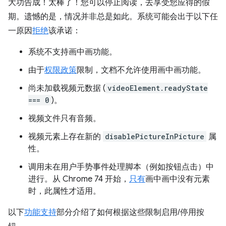
大功告成！太棒了！您可以停止阅读，去享受您应得的假
期。遗憾的是，情况并非总是如此。系统可能会出于以下任
一原因
拒绝
该承诺：
系统不支持画中画功能。
由于
权限政策
限制，文档不允许使用画中画功能。
尚未加载视频元数据 (
videoElement.readyState
=== 0
)。
视频文件只有音频。
视频元素上存在新的
disablePictureInPicture
属
性。
调用未在用户手势事件处理脚本（例如按钮点击）中
进行。从 Chrome 74 开始，
只有
画中画中没有元素
时，此属性才适用。
以下
功能支持
部分介绍了如何根据这些限制启用/停用按