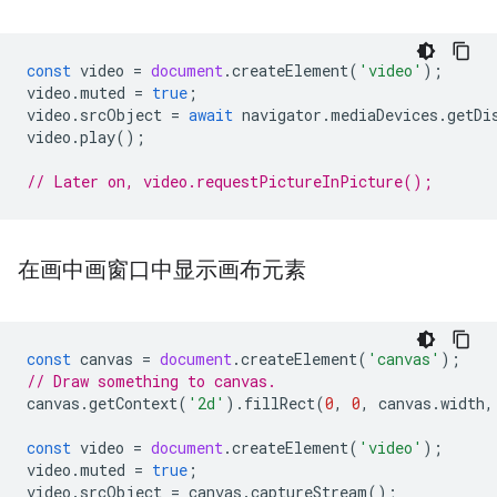
const
video
=
document
.
createElement
(
'video'
);
video
.
muted
=
true
;
video
.
srcObject
=
await
navigator
.
mediaDevices
.
getDi
video
.
play
();
// Later on, video.requestPictureInPicture();
在画中画窗口中显示画布元素
const
canvas
=
document
.
createElement
(
'canvas'
);
// Draw something to canvas.
canvas
.
getContext
(
'2d'
).
fillRect
(
0
,
0
,
canvas
.
width
,
const
video
=
document
.
createElement
(
'video'
);
video
.
muted
=
true
;
video
.
srcObject
=
canvas
.
captureStream
();