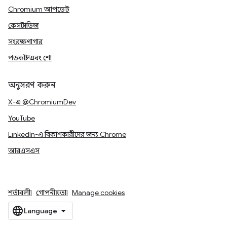
Chromium আপডেট
কেস স্টাডিজ
সংরক্ষণাগার
পডকাস্ট এবং শো
অনুসরণ করুন
X-এ @ChromiumDev
YouTube
LinkedIn-এ বিকাশকারীদের জন্য Chrome
আরএসএস
শর্তাবলী
গোপনীয়তা
Manage cookies