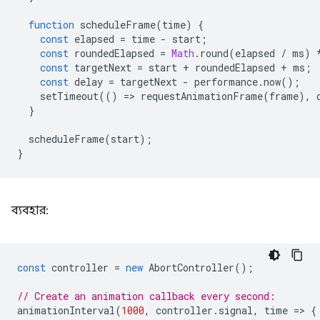
function
scheduleFrame
(
time
)
{
const
elapsed
=
time
-
start
;
const
roundedElapsed
=
Math
.
round
(
elapsed
/
ms
)
const
targetNext
=
start
+
roundedElapsed
+
ms
;
const
delay
=
targetNext
-
performance
.
now
();
setTimeout
(()
=
>
requestAnimationFrame
(
frame
),
}
scheduleFrame
(
start
);
}
ব্যবহার:
const
controller
=
new
AbortController
();
// Create an animation callback every second:
animationInterval
(
1000
,
controller
.
signal
,
time
=
>
{