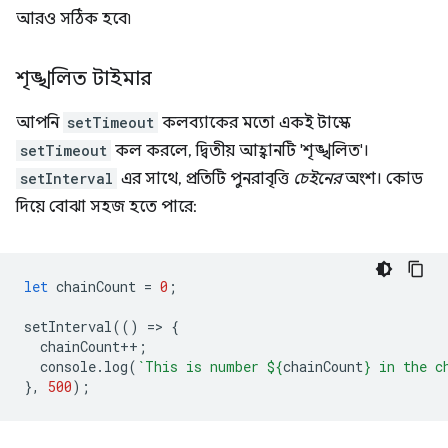
আরও সঠিক হবে৷
শৃঙ্খলিত টাইমার
আপনি
setTimeout
কলব্যাকের মতো একই টাস্কে
setTimeout
কল করলে, দ্বিতীয় আহ্বানটি 'শৃঙ্খলিত'।
setInterval
এর সাথে, প্রতিটি পুনরাবৃত্তি
চেইনের
অংশ। কোড
দিয়ে বোঝা সহজ হতে পারে:
let
chainCount
=
0
;
setInterval
(()
=
>
{
chainCount
++
;
console
.
log
(
`This is number 
${
chainCount
}
 in the c
},
500
);