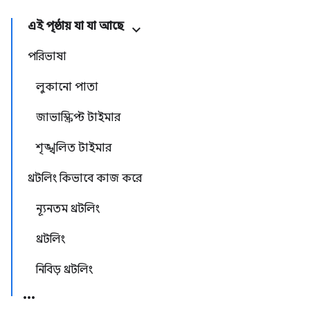
এই পৃষ্ঠায় যা যা আছে
পরিভাষা
লুকানো পাতা
জাভাস্ক্রিপ্ট টাইমার
শৃঙ্খলিত টাইমার
থ্রটলিং কিভাবে কাজ করে
ন্যূনতম থ্রটলিং
থ্রটলিং
নিবিড় থ্রটলিং