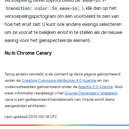
versoepeling bevat (bijvoorbeeld de
ease-in
in
transition: color .5s ease-in;
), klik dan op het
versoepelingspictogram om een ​​voorbeeld te zien van
hoe het eruit ziet. U kunt ook andere easings selecteren
om ze vooraf te bekijken en/of in te stellen als de nieuwe
easing voor het geïnspecteerde element.
Nu in Chrome Canary
Tenzij anders vermeld, is de content op deze pagina gelicentieerd
onder de
Creative Commons Attribution 4.0-licentie
en zijn
codevoorbeelden gelicentieerd onder de
Apache 2.0-licentie
. Voor
meer informatie raadpleegt u het
Google Developers-sitebeleid
.
Java is een gedeponeerd handelsmerk van Oracle en/of diens
aangesloten entiteiten.
Last updated 2015-05-18 UTC.