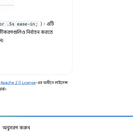
or .5s ease-in;
) - এটি
হজীকরণগুলিও নির্বাচন করতে
ন৷
ি
Apache 2.0 License
-এর অধীনে লাইসেন্স
র্ক।
অনুসরণ করুন