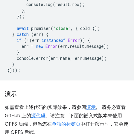
console
.
log
(
result
.
row
);
},
});
await
promiser
(
'close'
,
{
dbId
});
}
catch
(
err
)
{
if
(
!
(
err
instanceof
Error
))
{
err
=
new
Error
(
err
.
result
.
message
);
}
console
.
error
(
err
.
name
,
err
.
message
);
}
})();
演示
如需查看上述代码的实际效果，请参阅
演示
。 请务必查看
GitHub 上的
源代码
。请注意，下面的嵌入式版本未使用
OPFS 后端，但当您在
单独的标签页
中打开演示时，它会使
用 OPFS 后端。