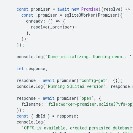
const
promiser
=
await
new
Promise
((
resolve
)
=
>
const
_promiser
=
sqlite3Worker1Promiser
({
onready
:
()
=
>
{
resolve
(
_promiser
);
},
});
});
console
.
log
(
'Done initializing. Running demo...'
let
response
;
response
=
await
promiser
(
'config-get'
,
{});
console
.
log
(
'Running SQLite3 version'
,
response
.
response
=
await
promiser
(
'open'
,
{
filename
:
'file:worker-promiser.sqlite3?vfs=op
});
const
{
dbId
}
=
response
;
console
.
log
(
'OPFS is available, created persisted database