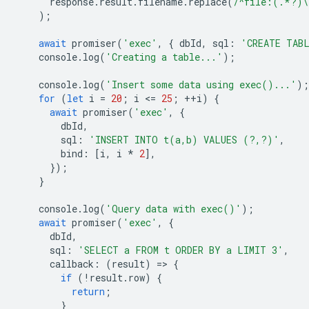
response
.
result
.
filename
.
replace
(
/^file:(.*?)\
);
await
promiser
(
'exec'
,
{
dbId
,
sql
:
'CREATE TAB
console
.
log
(
'Creating a table...'
);
console
.
log
(
'Insert some data using exec()...'
);
for
(
let
i
=
20
;
i
<
=
25
;
++
i
)
{
await
promiser
(
'exec'
,
{
dbId
,
sql
:
'INSERT INTO t(a,b) VALUES (?,?)'
,
bind
:
[
i
,
i
*
2
],
});
}
console
.
log
(
'Query data with exec()'
);
await
promiser
(
'exec'
,
{
dbId
,
sql
:
'SELECT a FROM t ORDER BY a LIMIT 3'
,
callback
:
(
result
)
=
>
{
if
(
!
result
.
row
)
{
return
;
}