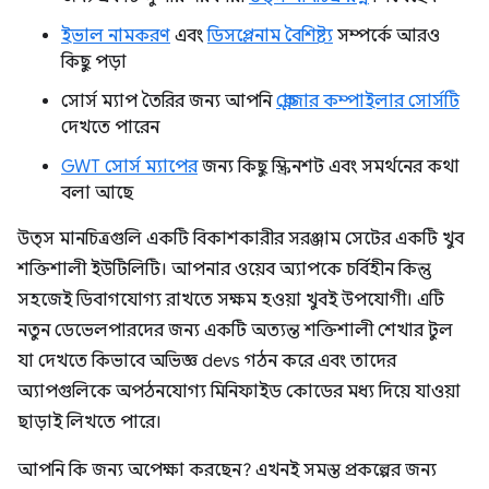
ইভাল নামকরণ
এবং
ডিসপ্লেনাম বৈশিষ্ট্য
সম্পর্কে আরও
কিছু পড়া
সোর্স ম্যাপ তৈরির জন্য আপনি
ক্লোজার কম্পাইলার সোর্সটি
দেখতে পারেন
GWT সোর্স ম্যাপের
জন্য কিছু স্ক্রিনশট এবং সমর্থনের কথা
বলা আছে
উত্স মানচিত্রগুলি একটি বিকাশকারীর সরঞ্জাম সেটের একটি খুব
শক্তিশালী ইউটিলিটি। আপনার ওয়েব অ্যাপকে চর্বিহীন কিন্তু
সহজেই ডিবাগযোগ্য রাখতে সক্ষম হওয়া খুবই উপযোগী। এটি
নতুন ডেভেলপারদের জন্য একটি অত্যন্ত শক্তিশালী শেখার টুল
যা দেখতে কিভাবে অভিজ্ঞ devs গঠন করে এবং তাদের
অ্যাপগুলিকে অপঠনযোগ্য মিনিফাইড কোডের মধ্য দিয়ে যাওয়া
ছাড়াই লিখতে পারে।
আপনি কি জন্য অপেক্ষা করছেন? এখনই সমস্ত প্রকল্পের জন্য