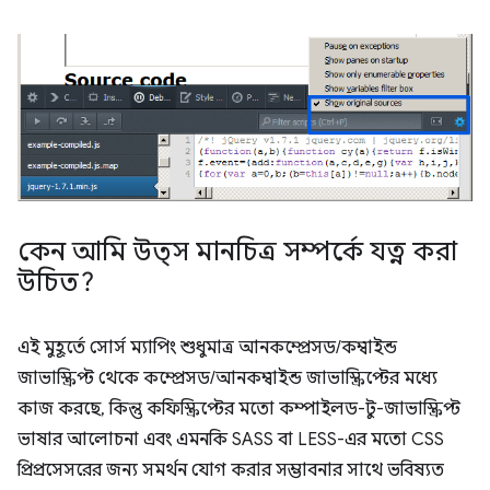
কেন আমি উত্স মানচিত্র সম্পর্কে যত্ন করা
উচিত?
এই মুহূর্তে সোর্স ম্যাপিং শুধুমাত্র আনকম্প্রেসড/কম্বাইন্ড
জাভাস্ক্রিপ্ট থেকে কম্প্রেসড/আনকম্বাইন্ড জাভাস্ক্রিপ্টের মধ্যে
কাজ করছে, কিন্তু কফিস্ক্রিপ্টের মতো কম্পাইলড-টু-জাভাস্ক্রিপ্ট
ভাষার আলোচনা এবং এমনকি SASS বা LESS-এর মতো CSS
প্রিপ্রসেসরের জন্য সমর্থন যোগ করার সম্ভাবনার সাথে ভবিষ্যত