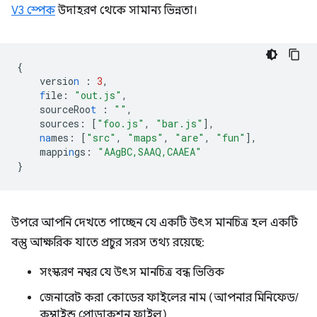
V3 স্পেক
উদাহরণ থেকে সামান্য ভিন্নতা।
{
versio
n
:
3
,
f
ile
:
"out.js"
,
sourceRoo
t
:
""
,
sources
:
[
"foo.js"
,
"bar.js"
],
na
mes
:
[
"src"
,
"maps"
,
"are"
,
"fun"
],
mappi
n
gs
:
"AAgBC,SAAQ,CAAEA"
}
উপরে আপনি দেখতে পাচ্ছেন যে একটি উৎস মানচিত্র হল একটি
বস্তু আক্ষরিক যাতে প্রচুর সরস তথ্য রয়েছে:
সংস্করণ নম্বর যে উৎস মানচিত্র বন্ধ ভিত্তিক
জেনারেট করা কোডের ফাইলের নাম (আপনার মিনিফেড/
কম্বাইন্ড প্রোডাকশন ফাইল)