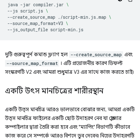
java
-jar
compiler.jar
\
--js
script.js
\
--create_source_map
./script-min.js.map
\
--source_map_format
=
V3
\
--js_output_file
দুটি গুরুত্বপূর্ণ কমান্ড ফ্ল্যাগ হল
--create_source_map
এবং
--source_map_format
। এটি প্রয়োজনীয় কারণ ডিফল্ট
সংস্করণটি V2 এবং আমরা শুধুমাত্র V3 এর সাথে কাজ করতে চাই৷
একটি উৎস মানচিত্রের শারীরস্থান
একটি উত্স মানচিত্র আরও ভালভাবে বোঝার জন্য, আমরা একটি
উত্স মানচিত্র ফাইলের একটি ছোট উদাহরণ নেব যা ক্লোজার
কম্পাইলার দ্বারা তৈরি করা হবে এবং "ম্যাপিং" বিভাগটি কীভাবে
কাজ করে সে সম্পর্কে আরও বিশদে ডুব দেবেন৷ নিচের উদাহরণটি