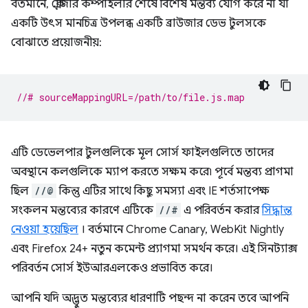
বর্তমানে, ক্লোজার কম্পাইলার শেষে বিশেষ মন্তব্য যোগ করে না যা
একটি উৎস মানচিত্র উপলব্ধ একটি ব্রাউজার ডেভ টুলসকে
বোঝাতে প্রয়োজনীয়:
//# sourceMappingURL=/path/to/file.js.map
এটি ডেভেলপার টুলগুলিকে মূল সোর্স ফাইলগুলিতে তাদের
অবস্থানে কলগুলিকে ম্যাপ করতে সক্ষম করে৷ পূর্বে মন্তব্য প্রাগমা
ছিল
//@
কিন্তু এটির সাথে কিছু সমস্যা এবং IE শর্তসাপেক্ষ
সংকলন মন্তব্যের কারণে এটিকে
//#
এ পরিবর্তন করার
সিদ্ধান্ত
নেওয়া হয়েছিল
। বর্তমানে Chrome Canary, WebKit Nightly
এবং Firefox 24+ নতুন কমেন্ট প্র্যাগমা সমর্থন করে। এই সিনট্যাক্স
পরিবর্তন সোর্স ইউআরএলকেও প্রভাবিত করে।
আপনি যদি অদ্ভুত মন্তব্যের ধারণাটি পছন্দ না করেন তবে আপনি