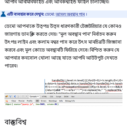
আপনি আনমিনিফাইড এবং আনকম্বাইন্ড ফাইল চালাচ্ছেন।
এটি ব্যবহার করে দেখুন:
ডেমো:
আসল অবস্থান পান
।
ডেমো আপনাকে উত্পন্ন উত্স ধারণকারী টেক্সটরিয়ার যে কোনও
জায়গায় ডান ক্লিক করতে দেয়। "মূল অবস্থান পান" নির্বাচন করুন
উৎপন্ন লাইন এবং কলাম নম্বর পাস করে উৎস মানচিত্রটি জিজ্ঞাসা
করবে এবং মূল কোডে অবস্থানটি ফিরিয়ে দেবে। নিশ্চিত করুন যে
আপনার কনসোল খোলা আছে যাতে আপনি আউটপুট দেখতে
পারেন।
বাস্তব বিশ্ব