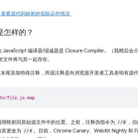
S6、查看源代码映射的实际运作情况
是怎样的？
vaScript 编译器/缩减器是 Closure Compiler。（我
代码映射文件将与其一起存在。
器不会在末尾添加特殊注释，而该注释是向浏览器开发者工具表明有源
to/file.js.map
调用映射回原始源文件中的位置。之前，注释伪指令为
//@
，但
将其更改为
//#
。目前，Chrome Canary、WebKit Nightly 和