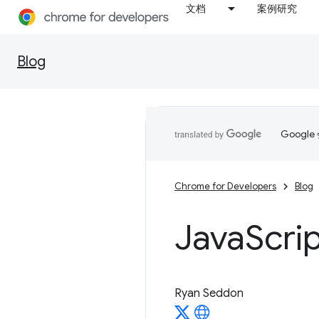
文档
案例研究
Blog
Goog
Chrome for Developers
Blog
Java
Scri
Ryan Seddon