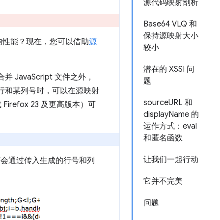
源代码映射剖析
Base64 VLQ 和
保持源映射大小
响性能？现在，您可以借助
源
较小
潜在的 XSSI 问
vaScript 文件之外，
题
的某行和某列号时，可以在源映射
sourceURL 和
Firefox 23 及更高版本）可
displayName 的
运作方式：eval
和匿名函数
让我们一起行动
”会通过传入生成的行号和列
它并不完美
问题