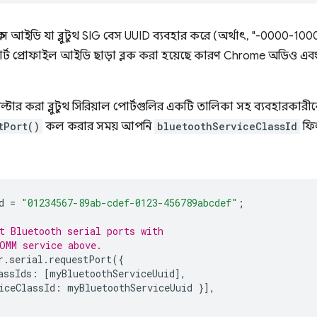
ক্লাস আইডি যা ব্লুটুথ SIG বেস UUID ব্যবহার করে (অর্থাৎ, "-0000-
োর্ট প্রোফাইল আইডি ছাড়া ব্লক করা হয়েছে কারণ Chrome অডিও এবং ভি
িত ফিল্টার করা ব্লুটুথ সিরিয়াল পোর্টগুলির একটি তালিকা সহ ব্যবহারকার
tPort()
কল করার সময় আপনি
bluetoothServiceClassId
ফিল
d
=
"01234567-89ab-cdef-0123-456789abcdef"
;
t Bluetooth serial ports with
OMM service above.
r
.
serial
.
requestPort
({
assIds
:
[
myBluetoothServiceUuid
],
iceClassId
:
myBluetoothServiceUuid
}],