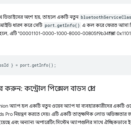
লুটুথ ডিভাইসের অংশ হয়, তাহলে একটি নতুন
bluetoothServiceCla
্লাস আইডি ধারণ করে সেটি
port.getInfo()
এ কল করে ফেরত আসা সিরি
করা হলে, এটি "00001101-0000-1000-8000-00805f9b34fb" বা 0x1101
ssId
}
=
port
.
getInfo
();
করুন: কন্ট্রোল পিক্সেল বাডস প্রো
on অ্যাপ হল একটি নতুন ওয়েব অ্যাপ যা ব্যবহারকারীদের একটি ওয
 Pro নিয়ন্ত্রণ করতে দেয়। এটি একটি তাত্ক্ষণিক লোড অভিজ্ঞতার 
া হয়েছে এবং অন্যান্য অপারেটিং সিস্টেম অ্যাপগুলির সাথে ঐচ্ছিকভাবে