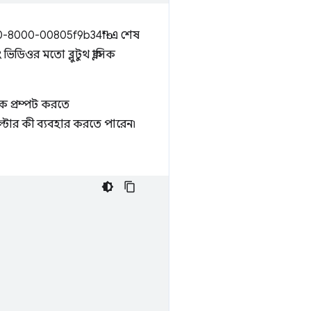
1000-8000-00805f9b34fb"-এ শেষ
ডিওর মতো ব্লুটুথ ক্লাসিক
ীকে প্রম্পট করতে
্টার কী ব্যবহার করতে পারেন৷