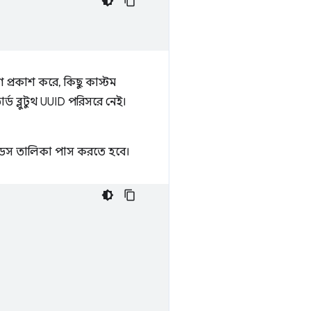
গ প্রকাশ করে, কিছু কাস্টম
্ড ব্লুটুথ UUID পরিসরে নেই।
আইডস তালিকা পাস করতে হবে।