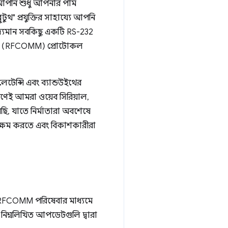
য আপনি শুধু আপনার পাম
ুথ" প্রযুক্তির সাহায্যে আপনি
িদ্যমান সবকিছু একটি RS-232
(RFCOMM) প্রোটোকল
েটেন্সি এবং ব্যান্ডউইথের
কারণেই আমরা ওয়েব সিরিয়াল,
ছি, যাতে নির্মাতারা অবশেষে
 সক্ষম করতে এবং বিকাশকারীরা
ে RFCOMM পরিষেবার মাধ্যমে
 নিম্নলিখিত আপডেটগুলি দ্বারা