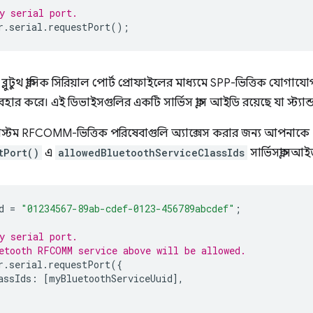
y serial port.
r
.
serial
.
requestPort
();
লুটুথ ক্লাসিক সিরিয়াল পোর্ট প্রোফাইলের মাধ্যমে SPP-ভিত্তিক যোগাযো
র করে। এই ডিভাইসগুলির একটি সার্ভিস ক্লাস আইডি রয়েছে যা স্ট্যান্ডার
স্টম RFCOMM-ভিত্তিক পরিষেবাগুলি অ্যাক্সেস করার জন্য আপনাকে
tPort()
এ
allowedBluetoothServiceClassIds
সার্ভিসক্লাস
d
=
"01234567-89ab-cdef-0123-456789abcdef"
;
y serial port.
etooth RFCOMM service above will be allowed.
r
.
serial
.
requestPort
({
assIds
:
[
myBluetoothServiceUuid
],