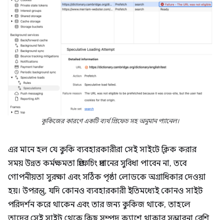
কুকিজের কারণে একটি ব্যর্থ প্রিফেচ সহ অনুমান প্যানেল।
এর মানে হল যে কুকি ব্যবহারকারীরা সেই সাইটে ক্লিক করার
সময় উন্নত কর্মক্ষমতা প্রিফেচিং প্রদানের সুবিধা পাবেন না, তবে
গোপনীয়তা সুরক্ষা এবং সঠিক পৃষ্ঠা লোডকে অগ্রাধিকার দেওয়া
হয়। উপরন্তু, যদি কোনও ব্যবহারকারী ইতিমধ্যেই কোনও সাইট
পরিদর্শন করে থাকেন এবং তার জন্য কুকিজ থাকে, তাহলে
তাদের সেই সাইট থেকে কিছু সম্পদ ক্যাশে থাকার সম্ভাবনা বেশি