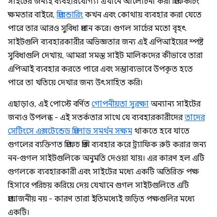
সাইটের জন্যই ব্যবহারযোগ্য। এখানে আলোচনা করা প্রিফেকচিং
ক্ষমতার বাইরে,
প্রিরেন্ডারিং
কখন এবং কোথায় ব্যবহার করা যেতে
পারে তার আরও সুবিধা প্রদান করে। গুগল সার্চের মতো বৃহৎ
সাইটগুলি ব্যবহারকারীর অভিজ্ঞতার জন্য এই এপিআইয়ের স্পষ্ট
সুবিধাগুলি দেখায়, আমরা সমস্ত সাইট মালিকদের কীভাবে তারা
এপিআই ব্যবহার করতে পারে এবং সম্ভাব্যভাবে উপকৃত হতে
পারে তা খতিয়ে দেখার জন্য উৎসাহিত করি।
এছাড়াও, এই পোস্টে বর্ণিত
গোপনীয়তা সুরক্ষা
অন্যান্য সাইটের
জন্যও উপলব্ধ - এই সতর্কতার সাথে যে ব্যবহারকারীদের
তাদের
সেটিংসে এক্সটেন্ডেড প্রিলোড সমর্থন সক্ষম
থাকতে হবে যাতে
গুগলের ব্যক্তিগত প্রিফেচ প্রক্সি ব্যবহার করে ট্র্যাফিক রুট করার জন্য
নন-গুগল সাইটগুলিকে অনুমতি দেওয়া যায়। এর কারণ হল এটি
গুগলকে ব্যবহারকারী এবং সাইটের মধ্যে একটি অতিরিক্ত পক্ষ
হিসাবে পরিচয় করিয়ে দেয় যেখানে গুগল সাইটগুলিতে এটি
প্রয়োজনীয় নয় - কারণ তারা ইতিমধ্যেই জড়িত পক্ষগুলির মধ্যে
একটি।