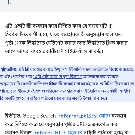
],
এটি একটি প্রক্সি ব্যবহার করে নিশ্চিত করে যে সংযোগটি IP
ঠিকানাটি বেনামী করে, যাতে ব্যবহারকারী অনুসন্ধান ফলাফল
পৃষ্ঠা থেকে লিঙ্কটিতে নেভিগেট করার জন্য লিঙ্কটিতে ক্লিক করার
আগে আমরা ব্যবহারকারীর IP সাইটে ফাঁস না করি।
দ্রষ্টব্য:
এই প্রক্সি ব্যবহার করতে ইচ্ছুক সাইটগুলির জন্য অতিরিক্ত বিবেচনা রয়েছে,
যা এই পোস্টের পরে
"এটি চেষ্টা করে দেখুন" বিভাগে
আলোচনা করা হয়েছে।
অনুমানের নিয়মগুলি ব্যক্তিগত প্রিফেচ প্রক্সি ব্যবহার না করেই ক্রস-অরিজিন প্রিফেচ করতে
পারে, তবে ইতিমধ্যেই গুগল পরিষেবা ব্যবহার করা সাইটগুলির জন্য, প্রক্সিটি আইপি
ঠিকানাটি গুগলের বাইরে পাঠানো রোধ করার একটি উপায় প্রদান করে।
দ্বিতীয়ত, Google Search
referrer_policy
সেটিং
ব্যবহার
করে নিশ্চিত করে যে অনুসন্ধান পৃষ্ঠার URL-এ এনকোড করা
কোনও বিবরণ
referer
HTTP হেডারে
সাইটে পাঠানো হচ্ছে না: