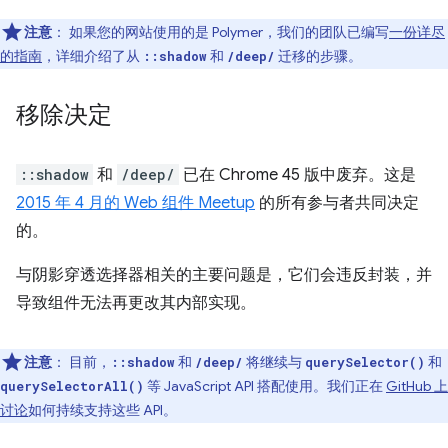
注意
：
如果您的网站使用的是 Polymer，我们的团队已编写
一份详尽
的指南
，详细介绍了从
和
迁移的步骤。
::shadow
/deep/
移除决定
::shadow
和
/deep/
已在 Chrome 45 版中废弃。这是
2015 年 4 月的 Web 组件 Meetup
的所有参与者共同决定
的。
与阴影穿透选择器相关的主要问题是，它们会违反封装，并
导致组件无法再更改其内部实现。
注意
：
目前，
和
将继续与
和
::shadow
/deep/
querySelector()
等 JavaScript API 搭配使用。我们正在
GitHub 上
querySelectorAll()
讨论
如何持续支持这些 API。