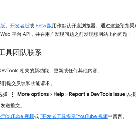
 版
、
开发者版
或
Beta 版
用作默认开发浏览器。通过这些预览渠
端的 Web 平台 API，并在用户发现问题之前发现您网站上的问题！
发者工具团队联系
evTools 相关的新功能、更新或任何其他内容。
我们提交反馈和功能请求。
more_vert
次选择
More options
>
Help
>
Report a DevTools issue
以报告
发送推文。
YouTube 视频
或
“开发者工具提示”YouTube 视频
中留言。