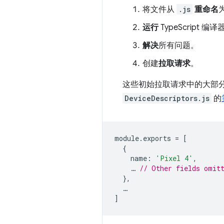
将文件从
.js
重命名
运行
TypeScript 编译
解决
所有问题。
创建
拉取请求
。
这些初始拉取请求中的大部分工
DeviceDescriptors.js
的
module
.
exports
=
[
{
name
:
'Pixel 4'
,
…
// Other fields omit
},
…
]