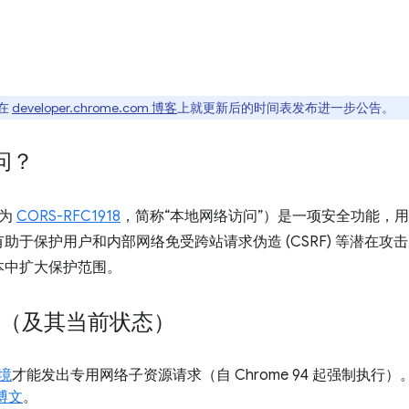
在
developer.chrome.com 博客
上就更新后的时间表发布进一步公告。
问？
称为
CORS-RFC1918
，简称“本地网络访问”）是一项安全功能，
于保护用户和内部网络免受跨站请求伪造 (CSRF) 等潜在攻击。
本中扩大保护范围。
措施（及其当前状态）
境
才能发出专用网络子资源请求（自 Chrome 94 起强制执
博文
。