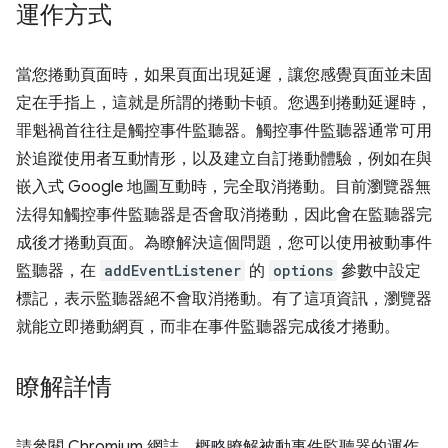
運作方式
當您捲動頁面時，如果頁面出現延遲，讓您感覺頁面並未固
定在手指上，這就是所謂的捲動卡頓。您遇到捲動延遲時，
罪魁禍首往往是觸控事件監聽器。觸控事件監聽器通常可用
於追蹤使用者互動情形，以及建立自訂捲動體驗，例如在與
嵌入式 Google 地圖互動時，完全取消捲動。目前瀏覽器無
法得知觸控事件監聽器是否會取消捲動，因此會在監聽器完
成後才捲動頁面。為瞭解決這個問題，您可以使用被動事件
監聽器，在
addEventListener
的
options
參數中設定
標記，表示監聽器絕不會取消捲動。有了這項資訊，瀏覽器
就能立即捲動網頁，而非在事件監聽器完成後才捲動。
瞭解詳情
請參閱 Chromium 網誌，概略瞭解被動事件監聽器的運作