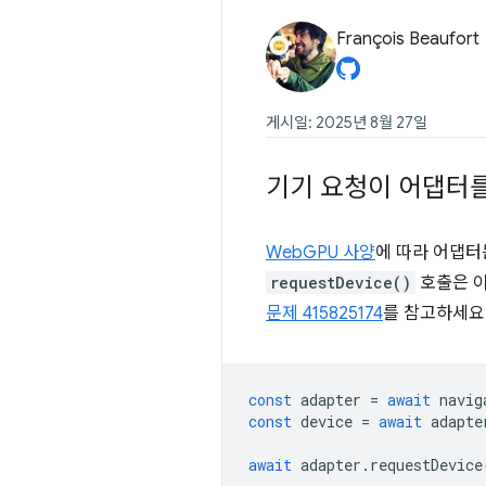
François Beaufort
게시일: 2025년 8월 27일
기기 요청이 어댑터
WebGPU 사양
에 따라 어댑터
requestDevice()
호출은 이
문제 415825174
를 참고하세요
const
adapter
=
await
navig
const
device
=
await
adapte
await
adapter
.
requestDevice