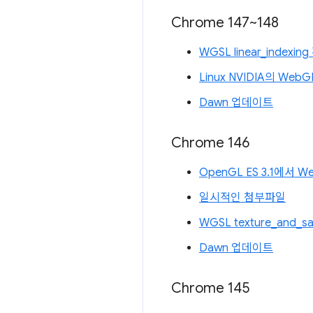
Chrome 147~148
WGSL linear_index
Linux NVIDIA의 WebG
Dawn 업데이트
Chrome 146
OpenGL ES 3.1에서 
일시적인 첨부파일
WGSL texture_and_
Dawn 업데이트
Chrome 145