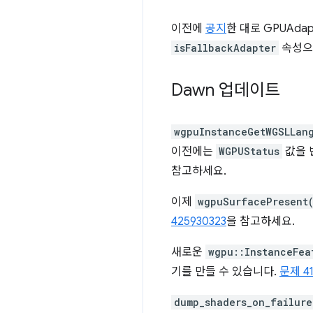
이전에
공지
한 대로 GPUAdap
isFallbackAdapter
속성으
Dawn 업데이트
wgpuInstanceGetWGSLLan
이전에는
WGPUStatus
값을 
참고하세요.
이제
wgpuSurfacePresent
425930323
을 참고하세요.
새로운
wgpu::InstanceFea
기를 만들 수 있습니다.
문제 41
dump_shaders_on_failure