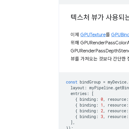
텍스처 뷰가 사용되는
이제
GPUTexture
를
GPUBind
위해 GPURenderPassColorA
GPURenderPassDepthStenc
뷰를 가져오는 것보다 간단한 
const
bindGroup
=
myDevice
.
layout
:
myPipeline
.
getBi
entries
:
[
{
binding
:
0
,
resource
:
{
binding
:
1
,
resource
:
{
binding
:
2
,
resource
:
{
binding
:
3
,
resource
:
],
});