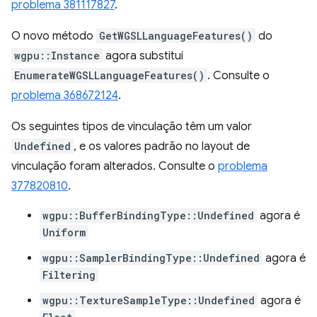
problema 381117827
.
O novo método
GetWGSLLanguageFeatures()
do
wgpu::Instance
agora substitui
EnumerateWGSLLanguageFeatures()
. Consulte o
problema 368672124
.
Os seguintes tipos de vinculação têm um valor
Undefined
, e os valores padrão no layout de
vinculação foram alterados. Consulte o
problema
377820810
.
wgpu::BufferBindingType::Undefined
agora é
Uniform
wgpu::SamplerBindingType::Undefined
agora é
Filtering
wgpu::TextureSampleType::Undefined
agora é