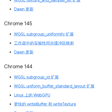
WGSL texture_and_sampler_let 扩展
Dawn 更新
Chrome 145
WGSL subgroup_uniformity 扩展
工作器中的实验性同步缓冲区映射
Dawn 更新
Chrome 144
WGSL subgroup_id 扩展
WGSL uniform_buffer_standard_layout 扩展
Linux 上的 WebGPU
更快的 writeBuffer 和 writeTexture