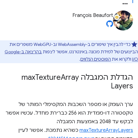
François Beaufort
כדי להבין איך שיפורים ב-WebAssembly וב-WebGPU משפרים את
הביצועים של למידת מכונה באינטרנט, אפשר לצפות
בהרצאה ב-Google
I/O
ולקרוא את
הפוסטים הנלווים
.
הגדלת המגבלה max
Array
Texture
Layers
ערך העומק או מספר השכבות המקסימלי המותר של
טקסטורה דו-ממדית הוא 256 כברירת מחדל. עכשיו אפשר
לבקש עד 2048 באמצעות המגבלה
maxTextureArrayLayers
כשהיא נתמכת. אפשר לעיין