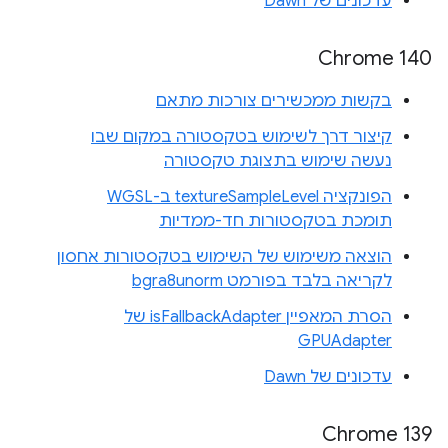
עדכונים של Dawn
Chrome 140
בקשות ממכשירים צורכות מתאם
קיצור דרך לשימוש בטקסטורה במקום שבו
נעשה שימוש בתצוגת טקסטורה
הפונקציה textureSampleLevel ב-WGSL
תומכת בטקסטורות חד-ממדיות
הוצאה משימוש של השימוש בטקסטורות אחסון
לקריאה בלבד בפורמט bgra8unorm
הסרת המאפיין isFallbackAdapter של
GPUAdapter
עדכונים של Dawn
Chrome 139