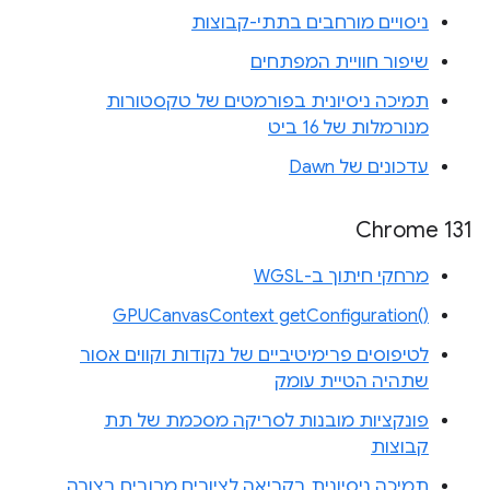
ניסויים מורחבים בתתי-קבוצות
שיפור חוויית המפתחים
תמיכה ניסיונית בפורמטים של טקסטורות
מנורמלות של 16 ביט
עדכונים של Dawn
Chrome 131
מרחקי חיתוך ב-WGSL
‎GPUCanvasContext getConfiguration‎()‎
לטיפוסים פרימיטיביים של נקודות וקווים אסור
שתהיה הטיית עומק
פונקציות מובנות לסריקה מסכמת של תת
קבוצות
תמיכה ניסיונית בקריאה לציורים מרובים בצורה