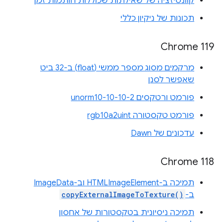
קוונטיזציה של שאילתות שכוללות חותמות זמן
תכונות של ניקיון כללי
Chrome 119
מרקמים מסוג מספר ממשי (float) ב-32 ביט
שאפשר לסנן
פורמט ורטקסים unorm10-10-10-2
פורמט טקסטורה rgb10a2uint
עדכונים של Dawn
Chrome 118
תמיכה ב-HTMLImageElement וב-ImageData
ב-
copyExternalImageToTexture()
תמיכה ניסיונית בטקסטורות של אחסון