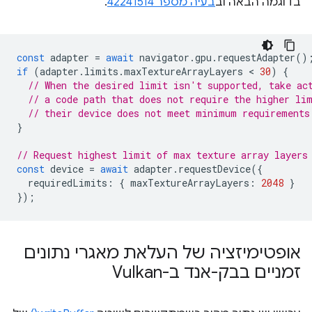
בדוגמה הבאה וב
בעיה מספר 42241514
.
const
adapter
=
await
navigator
.
gpu
.
requestAdapter
()
if
(
adapter
.
limits
.
maxTextureArrayLayers
 < 
30
)
{
// When the desired limit isn't supported, take ac
// a code path that does not require the higher li
// their device does not meet minimum requirements
}
// Request highest limit of max texture array layers
const
device
=
await
adapter
.
requestDevice
({
requiredLimits
:
{
maxTextureArrayLayers
:
2048
}
});
אופטימיזציה של העלאת מאגרי נתונים
זמניים בבק-אנד ב-Vulkan