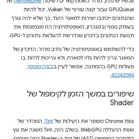
עכשיו יש נתיב מהיר כשמתקשרים לשיטה
writeBuffer()
של
GPUQueue עבור קצה עורפי של Vulkan. יכול להיות
שהנתונים ייכתבו ישירות למאגר היעד, כך שלא יהיה צורך
בעותק נוסף ובסנכרון. האופטימיזציה הזו מצמצמת את
תנועת הנתונים בזיכרון שנדרשת להעלאת נתונים ל-GPU.
כדי להשתמש באופטימיזציה של נתיב מהיר, הזיכרון של
המאגר צריך להיות גלוי למארח, ולא צריכות להיות בו
פעולות GPU בהמתנה. אפשר לעיין ב
בעיה מספר
.
42242084
שיפורים במשך הזמן לקימפול של
Shader
צוות Chrome משפר את היעילות של
Tint
, המהדר של
שפת ההצללה WebGPU. בשלב הזה, Tint משנה את עץ
התחביר המופשט (AST) של קוד ה-Shader כמה פעמים