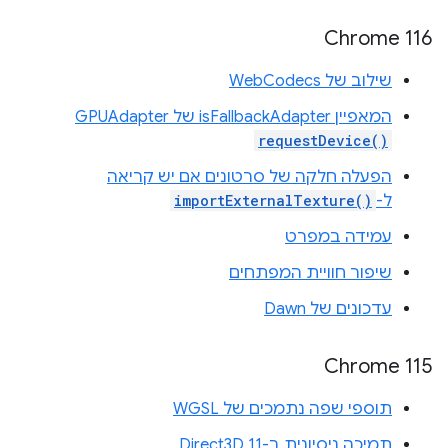
Chrome 116
שילוב של WebCodecs
המאפיין isFallbackAdapter של ‎GPUAdapter
requestDevice()
הפעלה חלקה של סרטונים אם יש קריאה
ל-
importExternalTexture()
עמידה במפרט
שיפור חוויית המפתחים
עדכונים של Dawn
Chrome 115
תוספי שפה נתמכים של WGSL
תמיכה ניסיונית ב-Direct3D 11