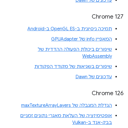
עדכונים של Dawn
Chrome 127
תמיכה ניסיונית ב-OpenGL ES ב-Android
המאפיין info של GPUAdapter
שיפורים ביכולת הפעולה ההדדית של
WebAssembly
שיפורים בשגיאות של מקודד הפקודות
עדכונים של Dawn
Chrome 126
הגדלת המגבלה של maxTextureArrayLayers
אופטימיזציה של העלאת מאגרי נתונים זמניים
בבק-אנד ב-Vulkan