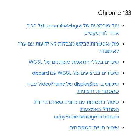
Chrome 133
עוד פורמטים של unorm8x4-bgra ושל רכיב
אחד לוורטקסים
מתן אפשרות לבקש מגבלות לא ידועות עם ערך
לא מוגדר
שינויים בכללי התאמת משתנים של WGSL
שיפורים בביצועים של WGSL עם discard
שימוש ב-displaySize של VideoFrame עבור
טקסטורות חיצוניות
טיפול בתמונות עם כיוונים שאינם ברירת
המחדל באמצעות
copyExternalImageToTexture
שיפור חוויית המפתחים