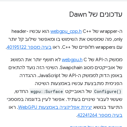
עדכונים של Dawn
ה-wrapper של C++‎‏
webgpu_cpp.h
הוא עכשיו header-
only, מה שמפשט את השימוש בו ומאפשר שילוב קל יותר
עם wrappers חלופיים של C++‎. ראו
בעיה מספר 40195122
.
ממשק ה-API של C‏
webgpu.h
לא חושף יותר את המושג
של אובייקטים מסוג Swapchain. השינוי הזה נועד להתאים
באופן הדוק לממשק ה-API של JavaScript. ההגדרה
הפנימית מתבצעת עכשיו באמצעות השיטה
Configure()
של האובייקט
wgpu::Surface
החדש,
שעשוי לעבור שינויים בעתיד. אפשר לעיין בדוגמה במסמכי
התיעוד בנושא
יצירת אפליקציה באמצעות WebGPU
. ראו
בעיה מספר 42241264
.