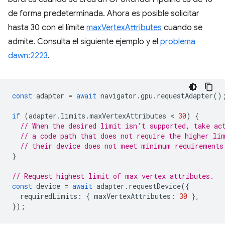
de forma predeterminada. Ahora es posible solicitar
hasta 30 con el límite
maxVertexAttributes
cuando se
admite. Consulta el siguiente ejemplo y el
problema
dawn:2223
.
const
adapter
=
await
navigator
.
gpu
.
requestAdapter
()
if
(
adapter
.
limits
.
maxVertexAttributes
 < 
30
)
{
// When the desired limit isn't supported, take ac
// a code path that does not require the higher li
// their device does not meet minimum requirements
}
// Request highest limit of max vertex attributes.
const
device
=
await
adapter
.
requestDevice
({
requiredLimits
:
{
maxVertexAttributes
:
30
},
});