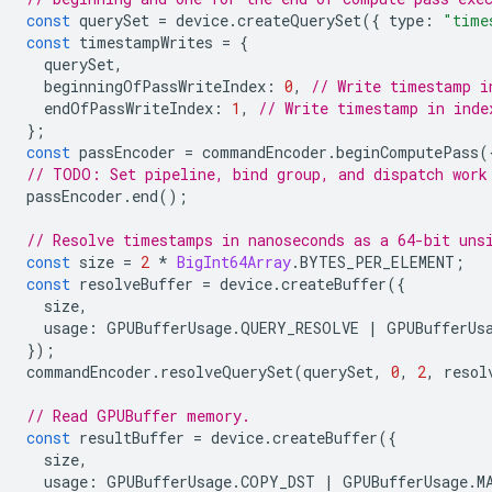
const
querySet
=
device
.
createQuerySet
({
type
:
"time
const
timestampWrites
=
{
querySet
,
beginningOfPassWriteIndex
:
0
,
// Write timestamp i
endOfPassWriteIndex
:
1
,
// Write timestamp in inde
};
const
passEncoder
=
commandEncoder
.
beginComputePass
(
// TODO: Set pipeline, bind group, and dispatch work
passEncoder
.
end
();
// Resolve timestamps in nanoseconds as a 64-bit uns
const
size
=
2
*
BigInt64Array
.
BYTES_PER_ELEMENT
;
const
resolveBuffer
=
device
.
createBuffer
({
size
,
usage
:
GPUBufferUsage
.
QUERY_RESOLVE
|
GPUBufferUs
});
commandEncoder
.
resolveQuerySet
(
querySet
,
0
,
2
,
resol
// Read GPUBuffer memory.
const
resultBuffer
=
device
.
createBuffer
({
size
,
usage
:
GPUBufferUsage
.
COPY_DST
|
GPUBufferUsage
.
M