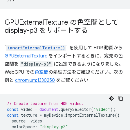
GPUExternal
Texture の色空間として
display-p3 をサポートする
`
importExternalTexture()
` を使用して HDR 動画から
GPUExternalTexture
をインポートするときに、宛先の色
空間を
"display-p3"
に設定できるようになりました。
WebGPU での
色空間
の処理方法をご確認ください。次の
例と
chromium:1330250
をご覧ください。
// Create texture from HDR video.
const
video
=
document
.
querySelector
(
"video"
);
const
texture
=
myDevice
.
importExternalTexture
({
source
:
video
,
colorSpace
:
"display-p3"
,