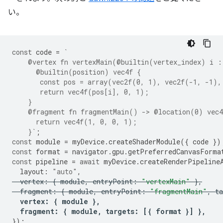
い。
const
code
=
`
    @vertex fn vertexMain(@builtin(vertex_index) i :
      @builtin(position) vec4f {
       const pos = array(vec2f(0, 1), vec2f(-1, -1),
       return vec4f(pos[i], 0, 1);
    }
    @fragment fn fragmentMain() -> @location(0) vec4
      return vec4f(1, 0, 0, 1);
    }`
;
const
module
=
myDevice
.
createShaderModule
({
code
})
const
format
=
navigator
.
gpu
.
getPreferredCanvasForma
const
pipeline
=
await
myDevice
.
createRenderPipeline
layout
:
"auto"
,
vertex
:
{
module
,
entryPoint
:
"vertexMain"
},
fragment
:
{
module
,
entryPoint
:
"fragmentMain"
,
ta
vertex
:
{
module
},
fragment
:
{
module
,
targets
:
[{
format
}]
},
});