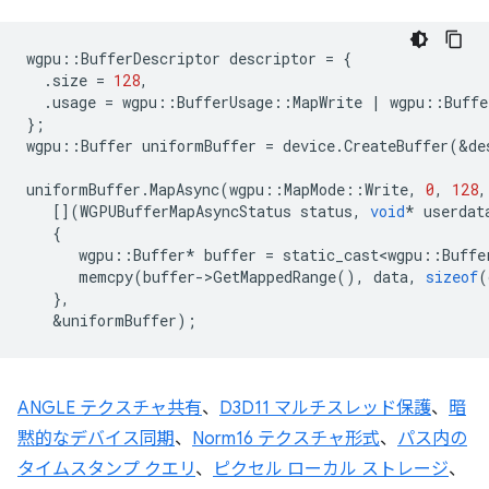
wgpu
::
BufferDescriptor
descriptor
=
{
.
size
=
128
,
.
usage
=
wgpu
::
BufferUsage
::
MapWrite
|
wgpu
::
Buffe
};
wgpu
::
Buffer
uniformBuffer
=
device
.
CreateBuffer
(
&
de
uniformBuffer
.
MapAsync
(
wgpu
::
MapMode
::
Write
,
0
,
128
,
[](
WGPUBufferMapAsyncStatus
status
,
void
*
userdat
{
wgpu
::
Buffer
*
buffer
=
static_cast<wgpu
::
Buffe
memcpy
(
buffer
-
>
GetMappedRange
(),
data
,
sizeof
(
},
&
uniformBuffer
);
ANGLE テクスチャ共有
、
D3D11 マルチスレッド保護
、
暗
黙的なデバイス同期
、
Norm16 テクスチャ形式
、
パス内の
タイムスタンプ クエリ
、
ピクセル ローカル ストレージ
、