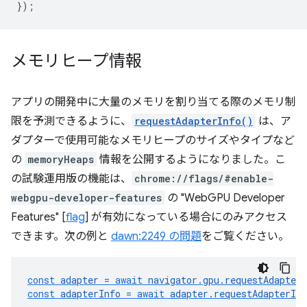
});
メモリヒープ情報
アプリの開発中に大量のメモリを割り当てる際のメモリ制
限を予測できるように、
requestAdapterInfo()
は、ア
ダプターで使用可能なメモリヒープのサイズやタイプなど
の
memoryHeaps
情報を公開するようになりました。こ
の試験運用版の機能は、
chrome://flags/#enable-
webgpu-developer-features
の "WebGPU Developer
Features" [
flag
] が有効になっている場合にのみアクセス
できます。次の例と
dawn:2249 の問題
をご覧ください。
const
adapter
=
await
navigator
.
gpu
.
requestAdapter
const
adapterInfo
=
await
adapter
.
requestAdapterInf