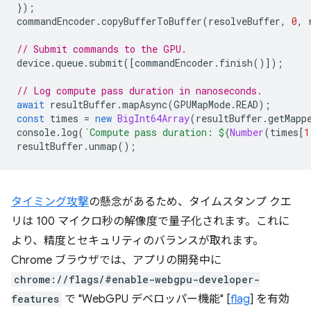
});
commandEncoder
.
copyBufferToBuffer
(
resolveBuffer
,
0
,
// Submit commands to the GPU.
device
.
queue
.
submit
([
commandEncoder
.
finish
()]);
// Log compute pass duration in nanoseconds.
await
resultBuffer
.
mapAsync
(
GPUMapMode
.
READ
);
const
times
=
new
BigInt64Array
(
resultBuffer
.
getMapp
console
.
log
(
`Compute pass duration: 
${
Number
(
times
[
1
resultBuffer
.
unmap
();
タイミング攻撃
の懸念があるため、タイムスタンプ クエ
リは 100 マイクロ秒の解像度で量子化されます。これに
より、精度とセキュリティのバランスが取れます。
Chrome ブラウザでは、アプリの開発中に
chrome://flags/#enable-webgpu-developer-
features
で "WebGPU デベロッパー機能" [
flag
] を有効