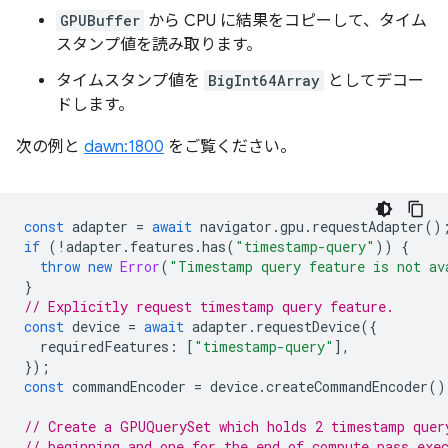
GPUBuffer
から CPU に結果をコピーして、タイム
スタンプ値を読み取ります。
タイムスタンプ値を
BigInt64Array
としてデコー
ドします。
次の例と
dawn:1800
をご覧ください。
const
adapter
=
await
navigator
.
gpu
.
requestAdapter
()
if
(
!
adapter
.
features
.
has
(
"timestamp-query"
))
{
throw
new
Error
(
"Timestamp query feature is not av
}
// Explicitly request timestamp query feature.
const
device
=
await
adapter
.
requestDevice
({
requiredFeatures
:
[
"timestamp-query"
],
});
const
commandEncoder
=
device
.
createCommandEncoder
()
// Create a GPUQuerySet which holds 2 timestamp quer
// beginning and one for the end of compute pass exe