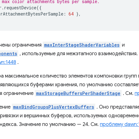
 max color attachments bytes per sample.
r
.
requestDevice
({
orAttachmentBytesPerSample
:
64
},
ичены ограничения
maxInterStageShaderVariables
и
ponents
, используемые для межэтапного взаимодействия
n:1448
.
а максимальное количество элементов компоновки групп 
являющихся буферами хранения, по умолчанию составляет
уя ограничение
maxStorageBuffersPerShaderStage
. См.
п
чение
maxBindGroupsPlusVertexBuffers
. Оно представля
привязки и вершинных буферов, используемых одновременн
ндекса. Значение по умолчанию — 24. См.
проблему dawn: