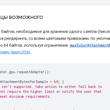
ицы возможного
байтов, необходимое для хранения одного сэмпла (пиксе
а рендеринга, со всеми цветовыми привязками, по умолча
о 64 байтов, используя ограничение
maxColorAttachment
лему dawn:2036
.
ator
.
gpu
.
requestAdapter
();
AttachmentBytesPerSample
 < 
64
)
{
 isn't supported, take action to either fall back to
not require the higher limit or notify the user that
meet minimum requirements.