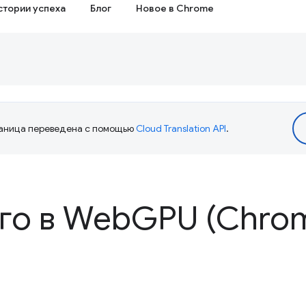
стории успеха
Блог
Новое в Chrome
аница переведена с помощью
Cloud Translation API
.
го в Web
GPU (Chrom