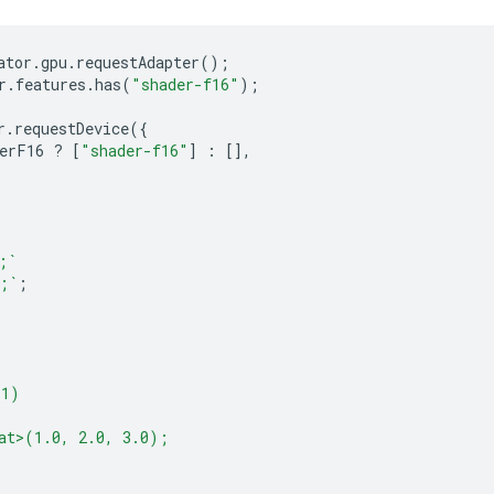
ator
.
gpu
.
requestAdapter
();
r
.
features
.
has
(
"shader-f16"
);
r
.
requestDevice
({
erF16
?
[
"shader-f16"
]
:
[],
;`
;`
;
(1)
at>(1.0, 2.0, 3.0);