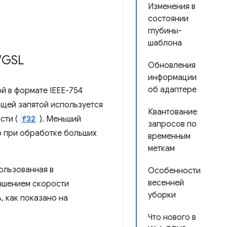
Изменения в
состоянии
глубины-
шаблона
WGSL
Обновления
информации
об адаптере
й в формате IEEE-754
ающей запятой используется
Квантование
сти (
f32
). Меньший
запросов по
о при обработке больших
временным
меткам
ользованная в
Особенности
весенней
учшением скорости
уборки
, как показано на
Что нового в