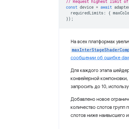
// Request highest limit of
const
device
=
await
adapte
requiredLimits
:
{
maxCol
});
На всех платформах увел
maxInterStageShaderCom
сообщении об ошибке daw
Для каждого этапа шейдер
конвейерной компоновки, 
запросить до 10, использ
Добавлено новое ограни
количество слотов групп 
слотов ниже наивысшего и