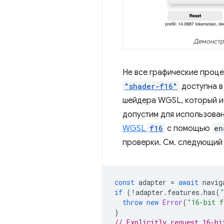
Демонстр
Не все графические проц
"shader-f16"
доступна 
шейдера WGSL, который и
допустим для использован
WGSL
f16
с помощью
en
проверки. См. следующий
const
adapter
=
await
navig
if
(
!
adapter
.
features
.
has
(
throw
new
Error
(
"16-bit f
}
// Explicitly request 16-bi