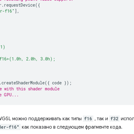
r
.
requestDevice
({
r-f16"
],
(1)
f16>(1.0h, 2.0h, 3.0h);
.
createShaderModule
({
code
});
e with this shader module
e GPU...
WGSL можно поддерживать как типы
f16
, так и
f32
испол
der-f16"
как показано в следующем фрагменте кода.