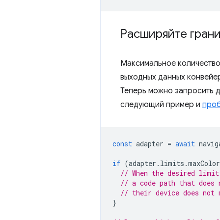
Расширяйте гран
Максимальное количество 
выходных данных конвейер
Теперь можно запросить д
следующий пример и
проб
const
adapter
=
await
navig
if
(
adapter
.
limits
.
maxColor
// When the desired limit
// a code path that does 
// their device does not 
}