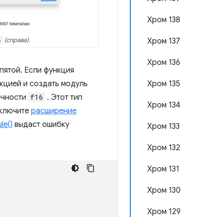
Хром 138
Хром 137
6
(справа).
Хром 136
пятой. Если функция
Хром 135
кцией и создать модуль
очности
f16
. Этот тип
Хром 134
включите
расширение
le()
выдаст ошибку
Хром 133
Хром 132
Хром 131
Хром 130
Хром 129