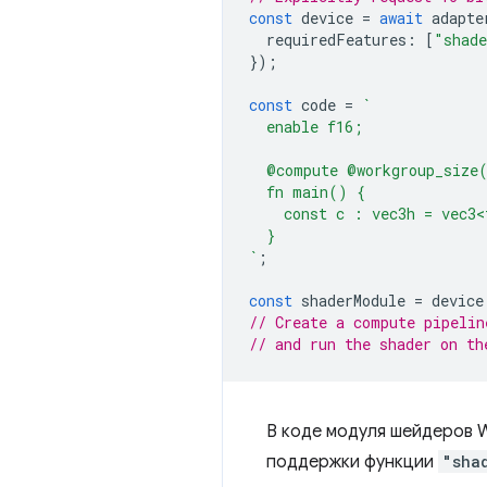
const
device
=
await
adapte
requiredFeatures
:
[
"shade
});
const
code
=
`
  enable f16;
  @compute @workgroup_size
  fn main() {
    const c : vec3h = vec3<
  }
`
;
const
shaderModule
=
device
// Create a compute pipelin
// and run the shader on th
В коде модуля шейдеров 
поддержки функции
"sha