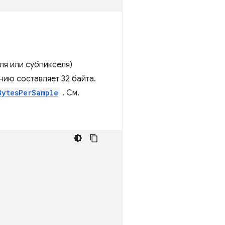
ля или субпикселя)
нию составляет 32 байта.
BytesPerSample
. См.