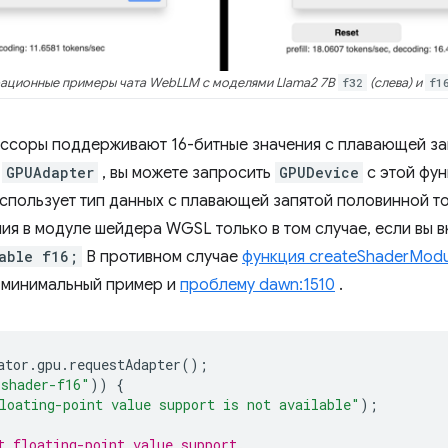
ационные примеры чата WebLLM с моделями Llama2 7B
f32
(слева) и
f1
ессоры поддерживают 16-битные значения с плавающей за
в
GPUAdapter
, вы можете запросить
GPUDevice
с этой фун
спользует тип данных с плавающей запятой половинной т
ия в модуле шейдера WGSL только в том случае, если вы 
able f16;
В противном случае
функция createShaderModu
 минимальный пример и
проблему dawn:1510
.
ator
.
gpu
.
requestAdapter
();
"shader-f16"
))
{
loating-point value support is not available"
);
t floating-point value support.