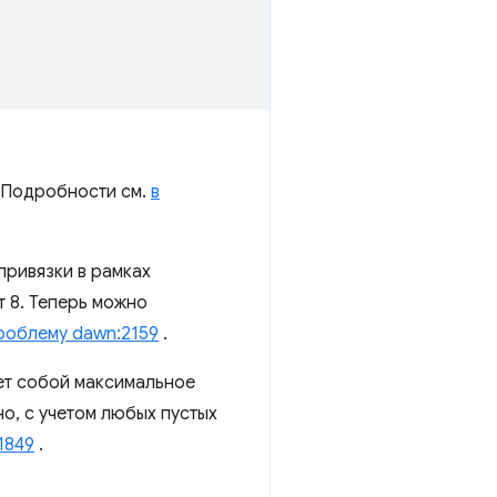
. Подробности см.
в
привязки в рамках
 8. Теперь можно
роблему dawn:2159
.
ет собой максимальное
о, с учетом любых пустых
1849
.