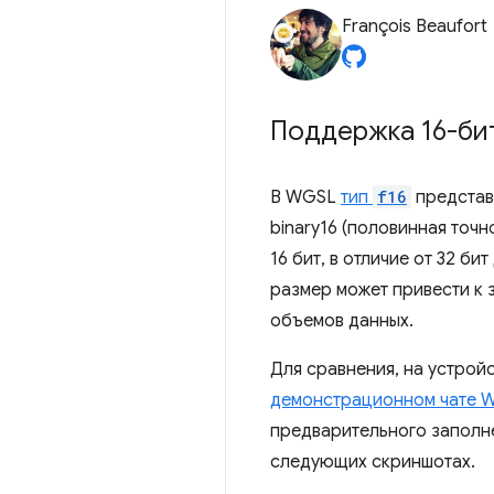
François Beaufort
Поддержка 16-би
В WGSL
тип
f16
представ
binary16 (половинная точн
16 бит, в отличие от 32 б
размер может привести к
объемов данных.
Для сравнения, на устрой
демонстрационном чате 
предварительного заполне
следующих скриншотах.