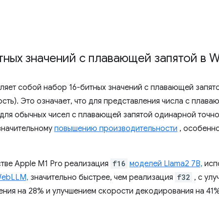
тных значений с плавающей запятой в 
ляет собой набор 16-битных значений с плавающей запято
ость). Это означает, что для представления числа с плав
ит для обычных чисел с плавающей запятой одинарной точно
 значительному
повышению производительности
, особенн
стве Apple M1 Pro реализация
f16
моделей Llama2 7B,
исп
WebLLM,
значительно быстрее, чем реализация
f32
, с ул
ния на 28% и улучшением скорости декодирования на 41%