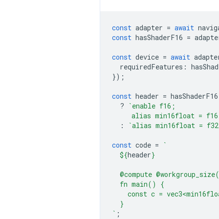
const
adapter
=
await
navig
const
hasShaderF16
=
adapte
const
device
=
await
adapte
requiredFeatures
:
hasShad
});
const
header
=
hasShaderF16
?
`enable f16;
     alias min16float = f16
:
`alias min16float = f32
const
code
=
`
${
header
}
  @compute @workgroup_size
  fn main() {
    const c = vec3<min16flo
  }
`
;