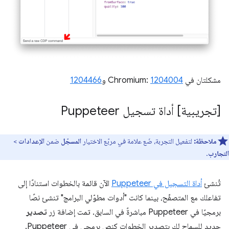
مشكلتان في Chromium:
1204004
و
1204466
[تجريبية] أداة تسجيل Puppeteer
ملاحظة:
لتفعيل التجربة، ضَع علامة في مربّع الاختيار
المسجّل
ضمن
الإعدادات
>
التجارب
.
تُنشئ
أداة التسجيل في Puppeteer
الآن قائمة بالخطوات استنادًا إلى
تفاعلك مع المتصفّح، بينما كانت "أدوات مطوّلي البرامج" تنشئ نصًا
برمجيًا في Puppeteer مباشرةً في السابق. تمت إضافة زر
تصدير
جديد للسماح لك بتصدير الخطوات كنص برمجي في Puppeteer.