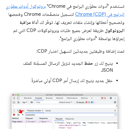
تستخدم "أدوات مطوّري البرامج في Chrome"
بروتوكول أدوات مطوّري
البرامج في Chrome (CDP)
لتسجيل متصفّحات Chrome وفحصها
وتصحيح أخطائها وإنشاء ملفات تعريف لها. توفّر لك
أداة مراقبة
البروتوكول
طريقة لعرض جميع طلبات وبروتوكولات CDP التي تم
إجراؤها بواسطة "أدوات مطوّري البرامج".
تمت إضافة وظيفتَين جديدتَين لتسهيل اختبار CDP:
يتيح لك زر
حفظ
الجديد تنزيل الرسائل المسجّلة كملف
JSON
حقل جديد يتيح لك إرسال أمر CDP أولي مباشرةً