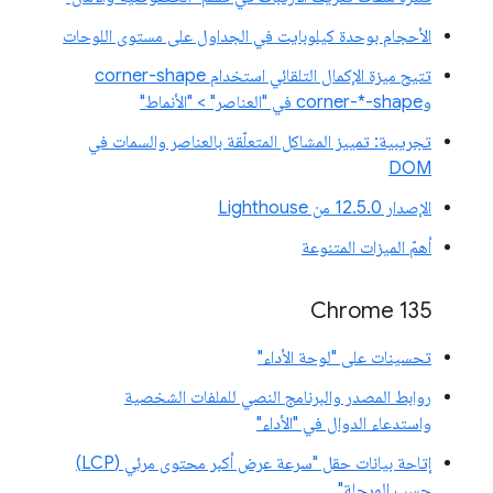
الأحجام بوحدة كيلوبايت في الجداول على مستوى اللوحات
تتيح ميزة الإكمال التلقائي استخدام corner-shape
وcorner-*-shape في "العناصر" > "الأنماط"
تجريبية: تمييز المشاكل المتعلّقة بالعناصر والسمات في
DOM
الإصدار 12.5.0 من Lighthouse
أهمّ الميزات المتنوعة
Chrome 135
تحسينات على "لوحة الأداء"
روابط المصدر والبرنامج النصي للملفات الشخصية
واستدعاء الدوال في "الأداء"
إتاحة بيانات حقل "سرعة عرض أكبر محتوى مرئي (LCP)
حسب المرحلة"