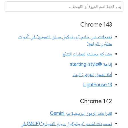
Chrome 143
تعديلات على خادم "بروتوكول سياق النموذج" في "أدوات
مطوّري البرامج"
مشاركة محسّنة لعمليات التتبُّع
إتاحة @starting-style
أداة المحرّر للعرض: البناء
Lighthouse 13
Chrome 142
اقتراحات الرموز البرمجية من Gemini
تحسينات لخادم "بروتوكول سياق النموذج" (MCP) في