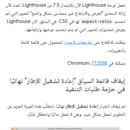
تعمل لوحة Lighthouse الآن بالإصدار 7.5 من Lighthouse. تمت الآن
إزالة التحذير "العرض والارتفاع غير محدّدين بشكل واضح" للصور التي تم
تحديد
aspect-ratio
لها في CSS. في السابق، كان Lighthouse
يعرض تحذيرات للصور التي لم يتم تحديد عرضها وارتفاعها.
يمكنك الاطّلاع على
ملاحظات الإصدار
للحصول على قائمة كاملة
بالتغييرات.
مشكلة في Chromium:
772558
إيقاف قائمة السياق "إعادة تشغيل الإطار" نهائيًا
في حزمة طلبات التنفيذ
تم إيقاف الخيار
إعادة تشغيل الإطار
نهائيًا. تتطلّب هذه الميزة المزيد من
التطوير لتعمل بشكلٍ جيد، وهي لا تعمل حاليًا وتتعطّل غالبًا.