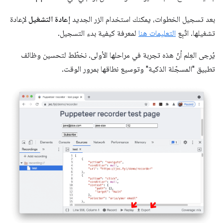
بعد تسجيل الخطوات، يمكنك استخدام الزر الجديد
إعادة التشغيل
لإعادة
تشغيلها. اتّبِع
التعليمات هنا
لمعرفة كيفية بدء التسجيل.
يُرجى العِلم أنّ هذه تجربة في مراحلها الأولى. نخطّط لتحسين وظائف
تطبيق "المسجّلة الذكية" وتوسيع نطاقها بمرور الوقت.