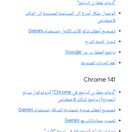
"أدوات مطوّري البرامج"
الوصول بشكل أسرع إلى المساعدة المستندة إلى الذكاء
الاصطناعي
تصحيح أخطاء تتبُّع الأداء الكامل باستخدام Gemini
تبديل اتجاه الدرج
برنامج المطوّرين من Google
أهمّ الميزات المتنوعة
‫Chrome 141
"أدوات مطوّري البرامج في Chrome" (بروتوكول سياق
النموذج) لبرنامج الذكاء الاصطناعي
تصحيح أخطاء شجرة اعتمادية الشبكة باستخدام Gemini
تصدير محادثاتك مع Gemini
إعدادات التتبُّع المحفوظة في لوحة "الأداء"