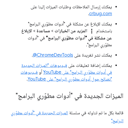
يمكنك إرسال الملاحظات وطلبات الميزات إلينا على
.
crbug.com
يمكنك الإبلاغ عن مشكلة في "أدوات مطوّري البرامج"
more_vert
باستخدام
المزيد من الخيارات
>
مساعدة
>
الإبلاغ
عن مشكلة في "أدوات مطوّري البرامج"
في "أدوات
مطوّري البرامج".
يمكنك نشر تغريدة على
‎@ChromeDevTools
.
يمكنك إضافة تعليقات على
فيديوهات "الميزات الجديدة
في أدوات مطوّري البرامج" على YouTube
أو
فيديوهات
"نصائح حول أدوات مطوّري البرامج" على YouTube
.
الميزات الجديدة في "أدوات مطوّري البرامج"
قائمة بكل ما تم تناوله في سلسلة
الميزات الجديدة في "أدوات مطوّري
البرامج"