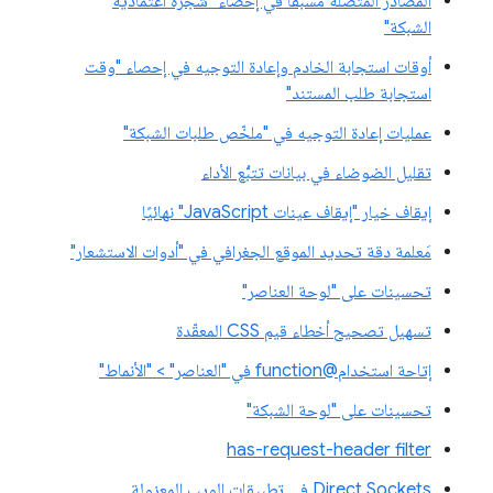
المصادر المتصلة مُسبَقًا في إحصاء "شجرة اعتمادية
الشبكة"
أوقات استجابة الخادم وإعادة التوجيه في إحصاء "وقت
استجابة طلب المستند"
عمليات إعادة التوجيه في "ملخّص طلبات الشبكة"
تقليل الضوضاء في بيانات تتبُّع الأداء
إيقاف خيار "إيقاف عينات JavaScript" نهائيًا
مَعلمة دقة تحديد الموقع الجغرافي في "أدوات الاستشعار"
تحسينات على "لوحة العناصر"
تسهيل تصحيح أخطاء قيم CSS المعقّدة
إتاحة استخدام@function في "العناصر" > "الأنماط"
تحسينات على "لوحة الشبكة"
has-request-header filter
Direct Sockets في تطبيقات الويب المعزولة