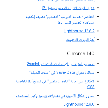
فلترة طلبات الشبكة المحمية بعنوان IP
العناصر > علامة التبويب "التصميم" تضيف إمكانية
استخدام تصميم البناء الحرّ
‫Lighthouse 12.8.2
أهمّ الميزات المتنوعة
Chrome 140
تصحيح المزيد من الإحصاءات باستخدام Gemini
محاكاة عنوان Save-Data في "حالات الشبكة"
الاطّلاع على حالة "الخط الأساسي" في تلميح أداة لخاصية
CSS
تجاوز أشكال الأجهزة في تعديلات برنامج وكيل المستخدم
‫Lighthouse 12.8.0