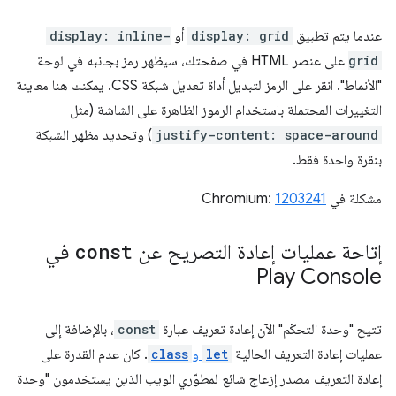
عندما يتم تطبيق
display: grid
أو
display: inline-
grid
على عنصر HTML في صفحتك، سيظهر رمز بجانبه في لوحة
"الأنماط". انقر على الرمز لتبديل أداة تعديل شبكة CSS. يمكنك هنا معاينة
التغييرات المحتملة باستخدام الرموز الظاهرة على الشاشة (مثل
justify-content: space-around
) وتحديد مظهر الشبكة
بنقرة واحدة فقط.
مشكلة في Chromium:
1203241
إتاحة عمليات إعادة التصريح عن
const
في
Play Console
تتيح "وحدة التحكّم" الآن إعادة تعريف عبارة
const
، بالإضافة إلى
عمليات إعادة التعريف الحالية
let
و
class
. كان عدم القدرة على
إعادة التعريف مصدر إزعاج شائع لمطوّري الويب الذين يستخدمون "وحدة