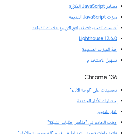
مصادر JavaScript المكرّرة
ميزات JavaScript القديمة
أصبحت التخمينات تتوافق الآن مع علامات القواعد
‫Lighthouse 12.6.0
أهمّ الميزات المتنوعة
تسهيل الاستخدام
Chrome 136
تحسينات على "لوحة الأداء"
إحصاءات الأداء الجديدة
النقر للتمييز
أوقات الخادم في "ملخّص طلبات الشبكة"
فلترة ملفات تعريف الارتباط في قسم "الخصوصية والأمان"