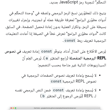
التحكّم" لتجربة رمز JavaScript جديد.
يتيح ذلك للمطوّرين نسخ الرمز البرمجي ولصقه في "وحدة التحكّم في
أدوات مطوّري البرامج" لمعرفة طريقة عمله أو تجريبه، وإجراء تغييرات
بسيطة على الرمز، وتكرار العملية بدون إعادة تحميل الصفحة. في السابق،
كانت "أدوات مطوّري البرامج" تعرض خطأ في الصيغة إذا أعادت التعليمات
البرمجية تعريف ربط
const
.
يُرجى الاطّلاع على المثال أدناه. يتوفّر
const
إعادة تعريف
في نصوص
REPL البرمجية المنفصلة
(راجِع المتغيّر
a
). يُرجى العِلم أنّ
السيناريوهات التالية غير متاحة بحسب التصميم:
لا يُسمح بإعادة تعريف نصوص الصفحات البرمجية في
نصوص REPL البرمجية
const
لا يُسمح بإعادة تعريف
const
ضمن النص البرمجي نفسه
لـ REPL (يُرجى الرجوع إلى المتغيّر
b
)