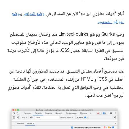
تُبلغ "أدوات مطوّري البرامج" الآن عن المشاكل في
وضع التوافق
و
وضع
التوافق المحدود
.
وضع Quirks ووضع Limited-quirks هما وضعان قديمان للمتصفّح
يعودان إلى ما قبل وضع معايير الويب. تحاكي هذه الأوضاع سلوكيات
التنسيق في الفترة السابقة لمعيار CSS، ما يؤدي غالبًا إلى تأثيرات مرئية
غير متوقّعة.
عند تصحيح أخطاء مشاكل التنسيق، قد يعتقد المطوّرون أنّها ناتجة عن
أخطاء في CSS أو HTML من إنشاء المستخدم، في حين أنّ المشكلة
الحقيقية هي وضع التوافق الذي تعمل به الصفحة. تقدّم "أدوات مطوّري
البرامج" اقتراحات لحلّها.