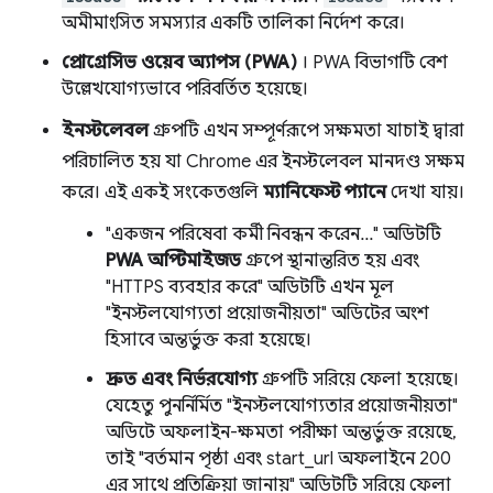
অমীমাংসিত সমস্যার একটি তালিকা নির্দেশ করে।
প্রোগ্রেসিভ ওয়েব অ্যাপস (PWA)
। PWA বিভাগটি বেশ
উল্লেখযোগ্যভাবে পরিবর্তিত হয়েছে।
ইনস্টলেবল
গ্রুপটি এখন সম্পূর্ণরূপে সক্ষমতা যাচাই দ্বারা
পরিচালিত হয় যা Chrome এর ইনস্টলেবল মানদণ্ড সক্ষম
করে। এই একই সংকেতগুলি
ম্যানিফেস্ট প্যানে
দেখা যায়।
"একজন পরিষেবা কর্মী নিবন্ধন করেন..." অডিটটি
PWA অপ্টিমাইজড
গ্রুপে স্থানান্তরিত হয় এবং
"HTTPS ব্যবহার করে" অডিটটি এখন মূল
"ইনস্টলযোগ্যতা প্রয়োজনীয়তা" অডিটের অংশ
হিসাবে অন্তর্ভুক্ত করা হয়েছে।
দ্রুত এবং নির্ভরযোগ্য
গ্রুপটি সরিয়ে ফেলা হয়েছে।
যেহেতু পুনর্নির্মিত "ইনস্টলযোগ্যতার প্রয়োজনীয়তা"
অডিটে অফলাইন-ক্ষমতা পরীক্ষা অন্তর্ভুক্ত রয়েছে,
তাই "বর্তমান পৃষ্ঠা এবং start_url অফলাইনে 200
এর সাথে প্রতিক্রিয়া জানায়" অডিটটি সরিয়ে ফেলা