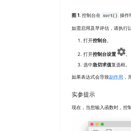
图 1
. 控制台在
sort()
操作
如需启用及早评估，请执行
打开
控制台
。
打开
控制台设置
。
选中
急切求值
复选框。
如果表达式会导致
副作用
，
实参提示
现在，当您输入函数时，控