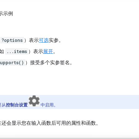
示示例
如
?options
）表示
可选
实参。
例如
...items
）表示
展开
。
upports()
）接受多个实参签名。
要从
控制台设置
中启用。
在还会显示您在输入函数后可用的属性和函数。