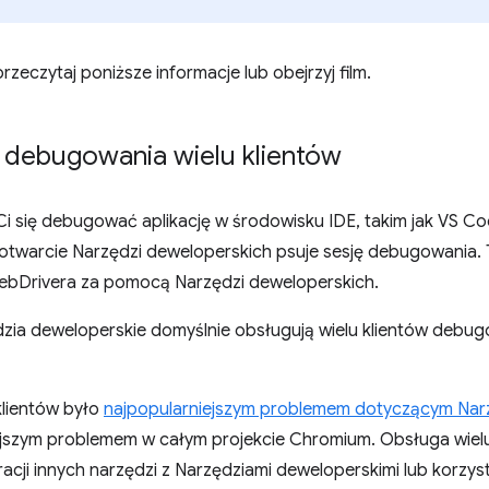
rzeczytaj poniższe informacje lub obejrzyj film.
 debugowania wielu klientów
o Ci się debugować aplikację w środowisku IDE, takim jak VS 
twarcie Narzędzi deweloperskich psuje sesję debugowania. 
bDrivera za pomocą Narzędzi deweloperskich.
zia deweloperskie domyślnie obsługują wielu klientów debugo
klientów było
najpopularniejszym problemem dotyczącym Narz
ejszym problemem w całym projekcie Chromium. Obsługa wielu 
acji innych narzędzi z Narzędziami deweloperskimi lub korzys