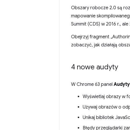
Obszary robocze 2.0 są rozw
mapowanie skompilowanego 
Summit (CDS) w 2016 r., al
Obejrzyj fragment „Authorin
zobaczyć, jak działają obsz
4 nowe audyty
W Chrome 63 panel
Audyty
Wyświetlaj obrazy w 
Używaj obrazów o odp
Unikaj bibliotek JavaS
Błędy przeglądarki za