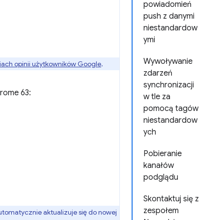
powiadomień
push z danymi
niestandardow
ymi
Wywoływanie
ach opinii użytkowników Google
.
zdarzeń
synchronizacji
hrome 63:
w tle za
pomocą tagów
niestandardow
ych
Pobieranie
kanałów
podglądu
Skontaktuj się z
zespołem
tomatycznie aktualizuje się do nowej