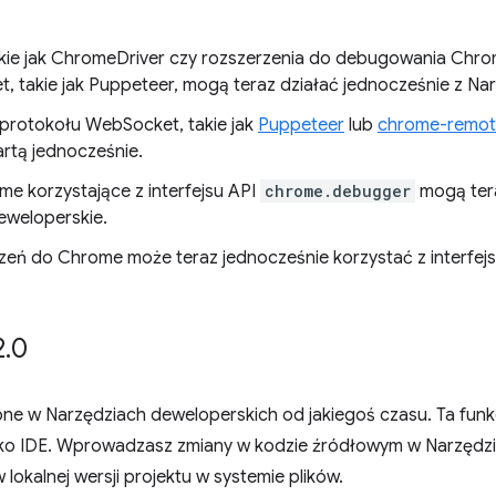
takie jak ChromeDriver czy rozszerzenia do debugowania Chr
t, takie jak Puppeteer, mogą teraz działać jednocześnie z Na
 protokołu WebSocket, takie jak
Puppeteer
lub
chrome-remote
artą jednocześnie.
e korzystające z interfejsu API
chrome.debugger
mogą ter
eweloperskie.
zeń do Chrome może teraz jednocześnie korzystać z interfej
2
.
0
e w Narzędziach deweloperskich od jakiegoś czasu. Ta funk
ako IDE. Wprowadzasz zmiany w kodzie źródłowym w Narzędzi
okalnej wersji projektu w systemie plików.