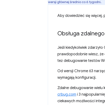
wersji głównej średnio co 6 tygodni.
Aby dowiedzieć się więcej, p
Obsługa zdalnego
Jeśli kiedykolwiek zdarzył
prawdopodobnie wiesz, że o
też debugowanie testów We
Od wersji Chrome 63 narzęd
wymagają konfiguracji.
Zdalne debugowanie wielu 
crbug.com
i 3 najpopularni
ciekawych możliwości integr