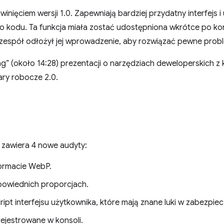
inięciem wersji 1.0. Zapewniają bardziej przydatny interfejs
kodu. Ta funkcja miała zostać udostępniona wkrótce po ko
e zespół odłożył jej wprowadzenie, aby rozwiązać pewne prob
g” (około 14:28) prezentacji o narzędziach deweloperskich z
ary robocze 2.0.
zawiera 4 nowe audyty:
formacie WebP.
owiednich proporcjach.
cript interfejsu użytkownika, które mają znane luki w zabezpie
rejestrowane w konsoli.