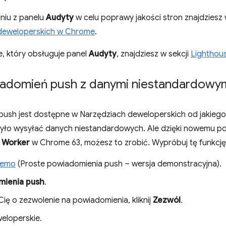
aniu z panelu
Audyty
w celu poprawy jakości stron znajdziesz 
 deweloperskich w Chrome
.
ie, który obsługuje panel
Audyty
, znajdziesz w sekcji
Lighthou
adomień push z danymi niestandardowy
sh jest dostępne w Narzędziach deweloperskich od jakiegoś
było wysyłać danych niestandardowych. Ale dzięki nowemu 
 Worker
w Chrome 63, możesz to zrobić. Wypróbuj tę funkcję 
Demo
(Proste powiadomienia push – wersja demonstracyjna).
mienia push
.
ę o zezwolenie na powiadomienia, kliknij
Zezwól
.
eloperskie.