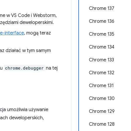
Chrome 137
ome w VS Code i Webstorm,
Chrome 136
rzędziami deweloperskimi.
-interface
, mogą teraz
Chrome 135
Chrome 134
az działać w tym samym
Chrome 133
su
chrome.debugger
na tej
Chrome 132
Chrome 131
Chrome 130
cja umożliwia używanie
Chrome 129
ach deweloperskich,
Chrome 128