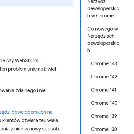
Narzędzi
deweloperskic
h w Chrome
Co nowego w
Narzędziach
deweloperskic
h
Code czy WebStorm,
Chrome 143
Ten problem uniemożliwiał
Chrome 142
Chrome 141
wania zdalnego i nie
Chrome 140
ędzi deweloperskich na
Chrome 139
klientów otwiera też wiele
tania z nich w nowy sposób.
Chrome 138