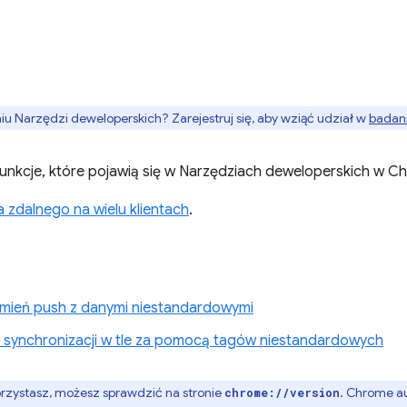
 Narzędzi deweloperskich? Zarejestruj się, aby wziąć udział w
badani
nkcje, które pojawią się w Narzędziach deweloperskich w C
zdalnego na wielu klientach
.
mień push z danymi niestandardowymi
synchronizacji w tle za pomocą tagów niestandardowych
orzystasz, możesz sprawdzić na stronie
. Chrome au
chrome://version