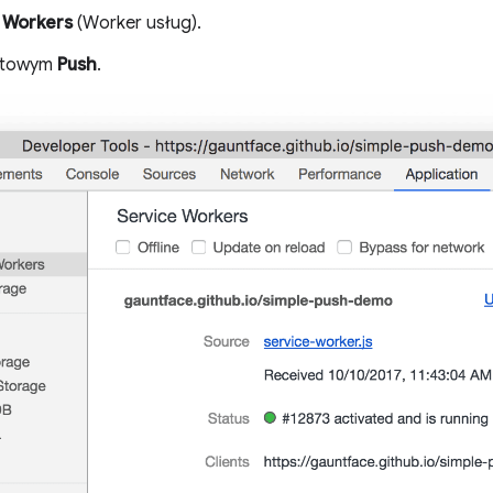
 Workers
(Worker usług).
kstowym
Push
.